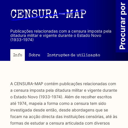
Passar
Procurar por
para
CENSURA-MAP
o
conteúdo
principal
Publicações relacionadas com a censura imposta pela
ditadura militar e vigente durante o Estado Novo
(1933-1974)
Info
Sobre
Instruções de utilização
A CENSURA-MAP contém publicações relacionadas com
a censura imposta pela ditadura militar e vigente durante
o Estado Novo (1933-1974). Além de recolher escritos
até 1974, mapeia a forma como a censura tem sido
investigada desde então, desde abordagens que se
focam na acção directa das instituições censórias, até às
formas de estudar a censura articulada com diversos