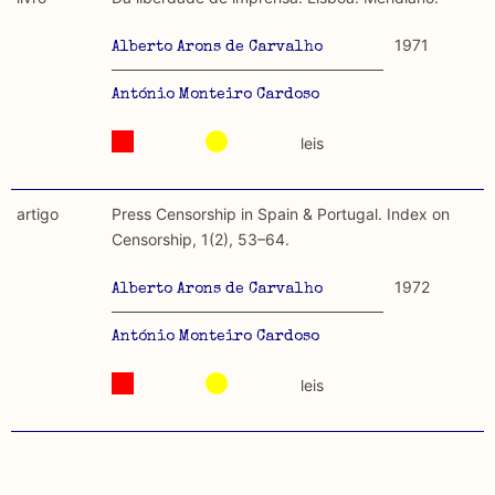
discurso e uso da liberdade de expressão. Trata-se de
académicos.
uma censura que é omnipresente, dado que é
1971
Alberto Arons de Carvalho
constitutiva do próprio acto de fala.
Limitações
A lista procura incluir as publicações mais relevantes
António Monteiro Cardoso
Regulatória e Constitutiva : são combinadas ambas
produzidos até 2022, contudo não foi possível ter acesso
abordagens.
leis
a algumas das publicações que aqui se encontram
incluídas.
Tipo investigação realizada
artigo
Press Censorship in Spain & Portugal. Index on
Teórica
Censorship, 1(2), 53–64.
Empírica
1972
Alberto Arons de Carvalho
Combinação teórico-empírica
António Monteiro Cardoso
Os resultados obtidos podem ser exportados em formato
leis
.csv para importação em programas de folha de cálculo