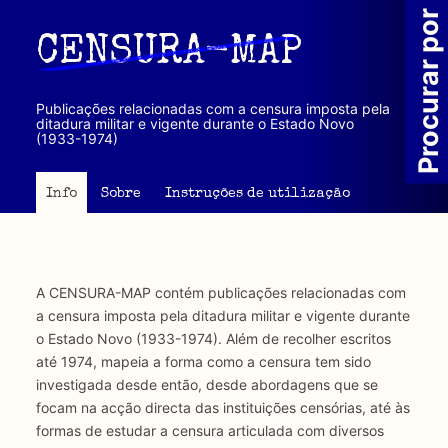
Passar
Procurar por
para
CENSURA-MAP
o
conteúdo
principal
Publicações relacionadas com a censura imposta pela
ditadura militar e vigente durante o Estado Novo
(1933-1974)
Info
Sobre
Instruções de utilização
A CENSURA-MAP contém publicações relacionadas com
a censura imposta pela ditadura militar e vigente durante
o Estado Novo (1933-1974). Além de recolher escritos
até 1974, mapeia a forma como a censura tem sido
investigada desde então, desde abordagens que se
focam na acção directa das instituições censórias, até às
formas de estudar a censura articulada com diversos