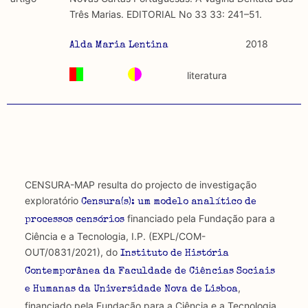
discurso e uso da liberdade de expressão. Trata-se de
académicos.
Três Marias. EDITORIAL No 33 33: 241–51.
uma censura que é omnipresente, dado que é
constitutiva do próprio acto de fala.
Limitações
2018
Alda Maria Lentina
A lista procura incluir as publicações mais relevantes
Regulatória e Constitutiva : são combinadas ambas
produzidos até 2022, contudo não foi possível ter acesso
literatura
abordagens.
a algumas das publicações que aqui se encontram
incluídas.
Tipo investigação realizada
Teórica
Empírica
CENSURA-MAP resulta do projecto de investigação
exploratório
Censura(s): um modelo analítico de
Combinação teórico-empírica
financiado pela Fundação para a
processos censórios
Ciência e a Tecnologia, I.P. (EXPL/COM-
Os resultados obtidos podem ser exportados em formato
OUT/0831/2021), do
.csv para importação em programas de folha de cálculo
Instituto de História
Contemporânea da Faculdade de Ciências Sociais
,
e Humanas da Universidade Nova de Lisboa
financiado pela Fundação para a Ciência e a Tecnologia,