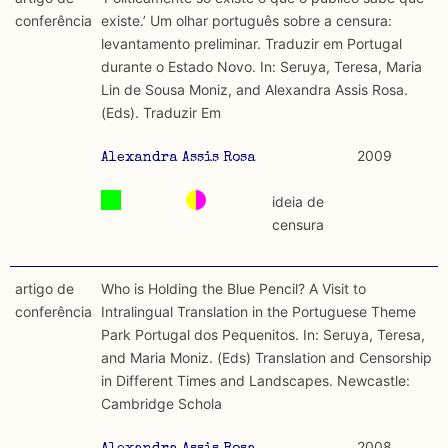
discurso e uso da liberdade de expressão. Trata-se de
académicos.
conferência
existe.’ Um olhar português sobre a censura:
uma censura que é omnipresente, dado que é
levantamento preliminar. Traduzir em Portugal
constitutiva do próprio acto de fala.
Limitações
durante o Estado Novo. In: Seruya, Teresa, Maria
A lista procura incluir as publicações mais relevantes
Lin de Sousa Moniz, and Alexandra Assis Rosa.
Regulatória e Constitutiva : são combinadas ambas
produzidos até 2022, contudo não foi possível ter acesso
(Eds). Traduzir Em
abordagens.
a algumas das publicações que aqui se encontram
incluídas.
2009
Alexandra Assis Rosa
Tipo investigação realizada
ideia de
Teórica
censura
Empírica
artigo de
Who is Holding the Blue Pencil? A Visit to
Combinação teórico-empírica
conferência
Intralingual Translation in the Portuguese Theme
Park Portugal dos Pequenitos. In: Seruya, Teresa,
Os resultados obtidos podem ser exportados em formato
and Maria Moniz. (Eds) Translation and Censorship
.csv para importação em programas de folha de cálculo
in Different Times and Landscapes. Newcastle:
Cambridge Schola
2008