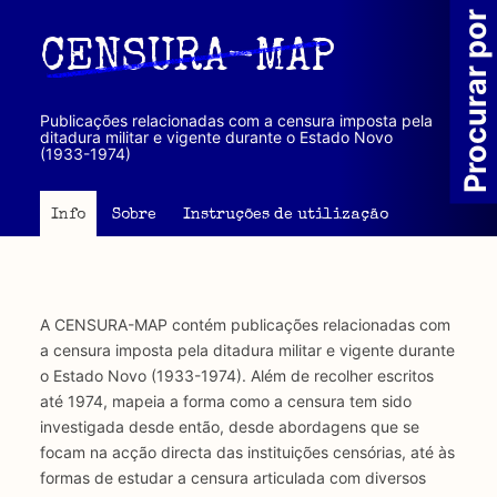
Passar
Procurar por
para
CENSURA-MAP
o
conteúdo
principal
Publicações relacionadas com a censura imposta pela
ditadura militar e vigente durante o Estado Novo
(1933-1974)
Info
Sobre
Instruções de utilização
A CENSURA-MAP contém publicações relacionadas com
a censura imposta pela ditadura militar e vigente durante
o Estado Novo (1933-1974). Além de recolher escritos
até 1974, mapeia a forma como a censura tem sido
investigada desde então, desde abordagens que se
focam na acção directa das instituições censórias, até às
formas de estudar a censura articulada com diversos