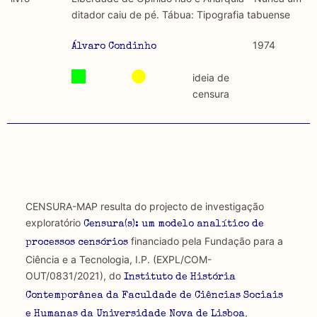
discurso e uso da liberdade de expressão. Trata-se de
académicos.
ditador caiu de pé. Tábua: Tipografia tabuense
uma censura que é omnipresente, dado que é
constitutiva do próprio acto de fala.
Limitações
1974
Álvaro Condinho
A lista procura incluir as publicações mais relevantes
Regulatória e Constitutiva : são combinadas ambas
produzidos até 2022, contudo não foi possível ter acesso
ideia de
abordagens.
a algumas das publicações que aqui se encontram
censura
incluídas.
Tipo investigação realizada
Teórica
Empírica
CENSURA-MAP resulta do projecto de investigação
Combinação teórico-empírica
exploratório
Censura(s): um modelo analítico de
financiado pela Fundação para a
processos censórios
Os resultados obtidos podem ser exportados em formato
Ciência e a Tecnologia, I.P. (EXPL/COM-
.csv para importação em programas de folha de cálculo
OUT/0831/2021), do
Instituto de História
Contemporânea da Faculdade de Ciências Sociais
,
e Humanas da Universidade Nova de Lisboa