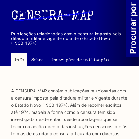
Passar
Procurar por
para
CENSURA-MAP
o
conteúdo
principal
Publicações relacionadas com a censura imposta pela
ditadura militar e vigente durante o Estado Novo
(1933-1974)
Info
Sobre
Instruções de utilização
A CENSURA-MAP contém publicações relacionadas com
a censura imposta pela ditadura militar e vigente durante
o Estado Novo (1933-1974). Além de recolher escritos
até 1974, mapeia a forma como a censura tem sido
investigada desde então, desde abordagens que se
focam na acção directa das instituições censórias, até às
formas de estudar a censura articulada com diversos