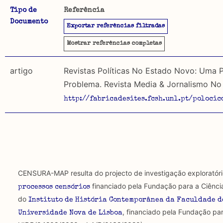
Tipo de
Referência
Documento
A CENSURA-MAP permite uma pesquisa por autores, da
Exportar referências filtradas
Objetivo
utilizados. É igualmente possível pesquisar por:
Este mapeamento pretende reunir o material publicad
Mostrar
referências completas
distinção entre material publicado antes de 1974, em 
Tipo de censura investigada
1974, ou seja, sem ser sujeito a censura, incidindo 
artigo
Revistas Políticas No Estado Novo: Uma 
Problema. Revista Media & Jornalismo No 
Regulatória: Censura estipulada por lei, orientad
Metodologia selecção de corpus
http://fabricadesites.fcsh.unl.pt/poloc
secular ou religioso e executada por agentes oficiais.
Foram descartadas publicações que mencionando censu
textos publicados em suportes não académicos.
Constitutiva: Formas estruturais de exclusão e/o
uso da liberdade de expressão. Trata-se de uma censu
Limitações
de fala.
A lista procura incluir as publicações mais relevantes
algumas das publicações que aqui se encontram inclu
CENSURA-MAP resulta do projecto de investigação exploratór
Regulatória e Constitutiva : são combinadas amb
financiado pela Fundação para a Ciênci
processos censórios
do
Tipo investigação realizada
Instituto de História Contemporânea da Faculdade d
, financiado pela Fundação par
Universidade Nova de Lisboa