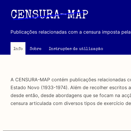
Passar
para
CENSURA-MAP
o
conteúdo
Publicações relacionadas com a censura imposta pela 
principal
Info
Sobre
Instruções de utilização
A CENSURA-MAP contém publicações relacionadas com 
Estado Novo (1933-1974). Além de recolher escritos 
desde então, desde abordagens que se focam na acção 
censura articulada com diversos tipos de exercício de