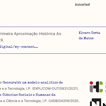
Autor(es)
ta, tipo de documento, objectos trabalhados e arquivos
o sobre censura desde que esta foi imposta em 1926. É fei
Portugal, e o material publicado fora de Portugal ou depois
a categorização do seu conteúdo apenas sobre segundo.
Primeira Aproximação Histórica Ao
Álvaro Costa
de Matos
9.
a por regulamentos provenientes de instituições de carácter
icdigital/wp-content…
ra, não se detém na sua análise e ainda não foram incluí
u constrangimentos exercidos sobre a formulação de discur
ra que é omnipresente, dado que é constitutiva do própri
 produzidos até 2022, contudo não foi possível ter acesso 
ídas.
io
Censura(s): um modelo analítico de
as abordagens.
a e a Tecnologia, I.P. (EXPL/COM-OUT/0831/2021),
e Ciências Sociais e Humanas da
a a Ciência e a Tecnologia, I.P. (UIDB/04209/2020,