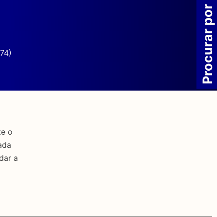
Procurar por
74)
te o
ada
dar a