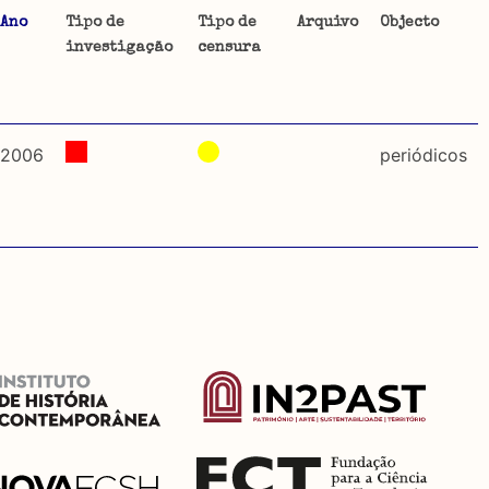
Ano
Tipo de
Tipo de
Arquivo
Objecto
investigação
censura
ta uma
 de
2006
periódicos
dos
so e
o acto
a