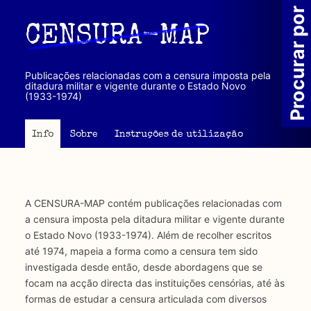
Passar
Procurar por
para
CENSURA-MAP
o
conteúdo
principal
Publicações relacionadas com a censura imposta pela
ditadura militar e vigente durante o Estado Novo
(1933-1974)
Info
Sobre
Instruções de utilização
A CENSURA-MAP contém publicações relacionadas com
a censura imposta pela ditadura militar e vigente durante
o Estado Novo (1933-1974). Além de recolher escritos
até 1974, mapeia a forma como a censura tem sido
investigada desde então, desde abordagens que se
focam na acção directa das instituições censórias, até às
formas de estudar a censura articulada com diversos