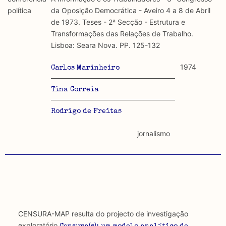
discurso e uso da liberdade de expressão. Trata-se de
académicos.
política
da Oposição Democrática - Aveiro 4 a 8 de Abril
uma censura que é omnipresente, dado que é
de 1973. Teses - 2ª Secção - Estrutura e
constitutiva do próprio acto de fala.
Limitações
Transformações das Relações de Trabalho.
A lista procura incluir as publicações mais relevantes
Lisboa: Seara Nova. PP. 125-132
Regulatória e Constitutiva : são combinadas ambas
produzidos até 2022, contudo não foi possível ter acesso
abordagens.
a algumas das publicações que aqui se encontram
1974
Carlos Marinheiro
incluídas.
Tipo investigação realizada
Tina Correia
Teórica
Rodrigo de Freitas
Empírica
jornalismo
Combinação teórico-empírica
Os resultados obtidos podem ser exportados em formato
.csv para importação em programas de folha de cálculo
CENSURA-MAP resulta do projecto de investigação
exploratório