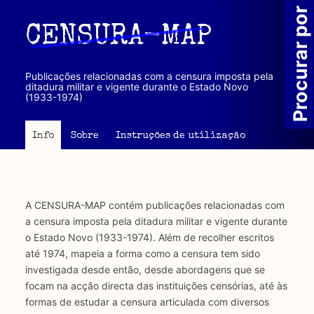
Passar
Procurar por
para
CENSURA-MAP
o
conteúdo
principal
Publicações relacionadas com a censura imposta pela
ditadura militar e vigente durante o Estado Novo
(1933-1974)
Info
Sobre
Instruções de utilização
A CENSURA-MAP contém publicações relacionadas com
a censura imposta pela ditadura militar e vigente durante
o Estado Novo (1933-1974). Além de recolher escritos
até 1974, mapeia a forma como a censura tem sido
investigada desde então, desde abordagens que se
focam na acção directa das instituições censórias, até às
formas de estudar a censura articulada com diversos