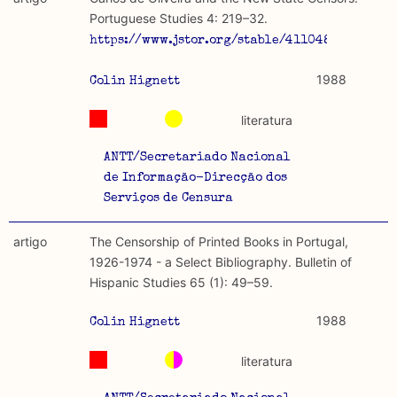
discurso e uso da liberdade de expressão. Trata-se de
académicos.
Portuguese Studies 4: 219–32.
uma censura que é omnipresente, dado que é
https://www.jstor.org/stable/41104866.
constitutiva do próprio acto de fala.
Limitações
A lista procura incluir as publicações mais relevantes
1988
Colin Hignett
Regulatória e Constitutiva : são combinadas ambas
produzidos até 2022, contudo não foi possível ter acesso
abordagens.
a algumas das publicações que aqui se encontram
literatura
incluídas.
Tipo investigação realizada
ANTT/Secretariado Nacional
de Informação-Direcção dos
Teórica
Serviços de Censura
Empírica
artigo
The Censorship of Printed Books in Portugal,
1926-1974 - a Select Bibliography. Bulletin of
Combinação teórico-empírica
Hispanic Studies 65 (1): 49–59.
Os resultados obtidos podem ser exportados em formato
1988
Colin Hignett
.csv para importação em programas de folha de cálculo
literatura