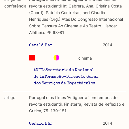
discurso e uso da liberdade de expressão. Trata-se de
académicos.
conferência
revolta estudantil In: Cabrera, Ana, Cristina Costa
uma censura que é omnipresente, dado que é
(Coord), Patrícia Contreiras, and Cláudia
constitutiva do próprio acto de fala.
Limitações
Henriques (Org.) Atas Do Congresso Internacional
A lista procura incluir as publicações mais relevantes
Sobre Censura Ao Cinema e Ao Teatro. Lisboa:
Regulatória e Constitutiva : são combinadas ambas
produzidos até 2022, contudo não foi possível ter acesso
Alêtheia. PP 68-81
abordagens.
a algumas das publicações que aqui se encontram
incluídas.
2014
Gerald Bär
Tipo investigação realizada
cinema
Teórica
ANTT/Secretariado Nacional
Empírica
de Informação-Direcção Geral
dos Serviços de Espectáculos
Combinação teórico-empírica
artigo
Portugal e os filmes ‘Antiguerra ’ em tempos de
Os resultados obtidos podem ser exportados em formato
revolta estudantil. Finisterra, Revista de Reflexão e
.csv para importação em programas de folha de cálculo
Crítica, 75, 139–151.
2014
Gerald Bär