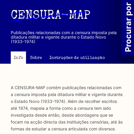
Passar
Procurar por
para
CENSURA-MAP
o
conteúdo
principal
Publicações relacionadas com a censura imposta pela
ditadura militar e vigente durante o Estado Novo
(1933-1974)
Info
Sobre
Instruções de utilização
A CENSURA-MAP contém publicações relacionadas com
a censura imposta pela ditadura militar e vigente durante
o Estado Novo (1933-1974). Além de recolher escritos
até 1974, mapeia a forma como a censura tem sido
investigada desde então, desde abordagens que se
focam na acção directa das instituições censórias, até às
formas de estudar a censura articulada com diversos