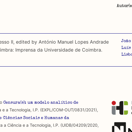
Autor(e
ta, tipo de documento, objectos trabalhados e arquivos
o sobre censura desde que esta foi imposta em 1926. É fei
Portugal, e o material publicado fora de Portugal ou depois
a categorização do seu conteúdo apenas sobre segundo.
esso II, edited by António Manuel Lopes Andrade
João
Luís
oimbra: Imprensa da Universidade de Coimbra.
a por regulamentos provenientes de instituições de carácter
Lisb
ra, não se detém na sua análise e ainda não foram incluí
u constrangimentos exercidos sobre a formulação de discur
ra que é omnipresente, dado que é constitutiva do própri
 produzidos até 2022, contudo não foi possível ter acesso 
ídas.
io
Censura(s): um modelo analítico de
as abordagens.
a e a Tecnologia, I.P. (EXPL/COM-OUT/0831/2021),
e Ciências Sociais e Humanas da
a a Ciência e a Tecnologia, I.P. (UIDB/04209/2020,