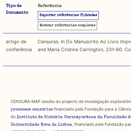
Tipo de
Referência
Documento
A CENSURA-MAP permite uma pesquisa por autores, da
Exportar referências filtradas
Objetivo
utilizados. É igualmente possível pesquisar por:
Este mapeamento pretende reunir o material publicad
Mostrar
referências completas
distinção entre material publicado antes de 1974, em 
Tipo de censura investigada
1974, ou seja, sem ser sujeito a censura, incidindo 
artigo de
Censuras. In Do Manuscrito Ao Livro Impr
conferência
and Maria Cristina Carrington, 231–60. C
Regulatória: Censura estipulada por lei, orientad
Metodologia selecção de corpus
secular ou religioso e executada por agentes oficiais.
Foram descartadas publicações que mencionando censu
textos publicados em suportes não académicos.
Constitutiva: Formas estruturais de exclusão e/o
uso da liberdade de expressão. Trata-se de uma censu
Limitações
de fala.
A lista procura incluir as publicações mais relevantes
algumas das publicações que aqui se encontram inclu
CENSURA-MAP resulta do projecto de investigação exploratór
Regulatória e Constitutiva : são combinadas amb
financiado pela Fundação para a Ciênci
processos censórios
do
Tipo investigação realizada
Instituto de História Contemporânea da Faculdade d
, financiado pela Fundação par
Universidade Nova de Lisboa