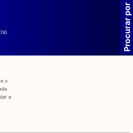
Procurar por
74)
te o
ada
dar a