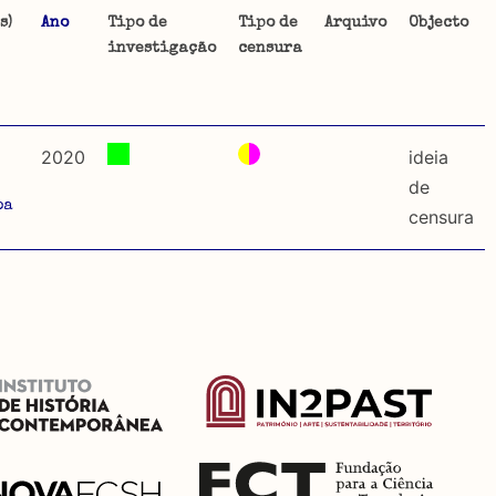
s)
Ano
Tipo de
Tipo de
Arquivo
Objecto
investigação
censura
ta uma
 de
2020
ideia
de
oa
censura
dos
so e
o acto
a