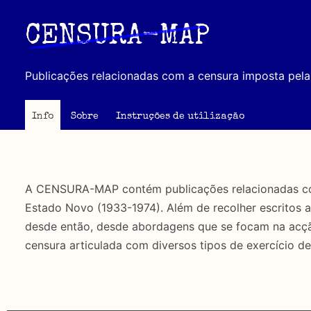
Passar
para
CENSURA-MAP
o
conteúdo
Publicações relacionadas com a censura imposta pela 
principal
Info
Sobre
Instruções de utilização
A CENSURA-MAP contém publicações relacionadas com 
Estado Novo (1933-1974). Além de recolher escritos 
desde então, desde abordagens que se focam na acção 
censura articulada com diversos tipos de exercício de