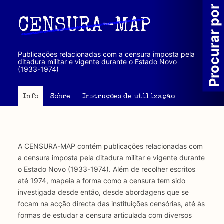
Passar
Procurar por
para
CENSURA-MAP
o
conteúdo
principal
Publicações relacionadas com a censura imposta pela
ditadura militar e vigente durante o Estado Novo
(1933-1974)
Info
Sobre
Instruções de utilização
A CENSURA-MAP contém publicações relacionadas com
a censura imposta pela ditadura militar e vigente durante
o Estado Novo (1933-1974). Além de recolher escritos
até 1974, mapeia a forma como a censura tem sido
investigada desde então, desde abordagens que se
focam na acção directa das instituições censórias, até às
formas de estudar a censura articulada com diversos