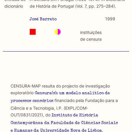
discurso e uso da liberdade de expressão. Trata-se de
académicos.
dicionário
de História de Portugal (Vol. 7, pp. 275–284).
uma censura que é omnipresente, dado que é
constitutiva do próprio acto de fala.
Limitações
1999
José Barreto
A lista procura incluir as publicações mais relevantes
Regulatória e Constitutiva : são combinadas ambas
produzidos até 2022, contudo não foi possível ter acesso
instituições
abordagens.
a algumas das publicações que aqui se encontram
de censura
incluídas.
Tipo investigação realizada
Teórica
Empírica
CENSURA-MAP resulta do projecto de investigação
Combinação teórico-empírica
exploratório
Censura(s): um modelo analítico de
financiado pela Fundação para a
processos censórios
Os resultados obtidos podem ser exportados em formato
Ciência e a Tecnologia, I.P. (EXPL/COM-
.csv para importação em programas de folha de cálculo
OUT/0831/2021), do
Instituto de História
Contemporânea da Faculdade de Ciências Sociais
,
e Humanas da Universidade Nova de Lisboa