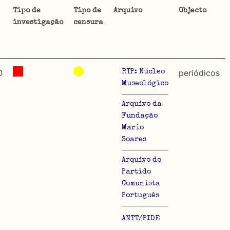
Tipo de
Tipo de
Arquivo
Objecto
investigação
censura
ta uma
 de
0
periódicos
RTP: Núcleo
Museológico
Arquivo da
dos
Fundação
Mario
so e
Soares
o acto
Arquivo do
a
Partido
Comunista
Português
ANTT/PIDE