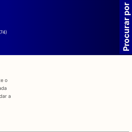
Procurar por
74)
te o
ada
dar a