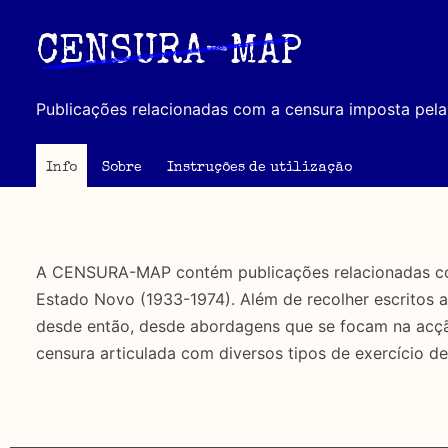
Passar
para
CENSURA-MAP
o
conteúdo
Publicações relacionadas com a censura imposta pela 
principal
Info
Sobre
Instruções de utilização
A CENSURA-MAP contém publicações relacionadas com 
Estado Novo (1933-1974). Além de recolher escritos 
desde então, desde abordagens que se focam na acção 
censura articulada com diversos tipos de exercício de