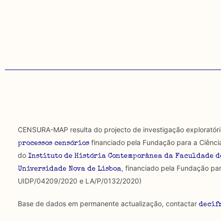
Teórica
Empírica
Combinação teórico-empírica
Os resultados obtidos podem ser exportados em form
CENSURA-MAP resulta do projecto de investigação exploratór
financiado pela Fundação para a Ciênci
processos censórios
do
Instituto de História Contemporânea da Faculdade d
, financiado pela Fundação par
Universidade Nova de Lisboa
UIDP/04209/2020 e LA/P/0132/2020)
Base de dados em permanente actualização, contactar
decif