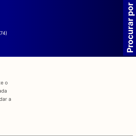
Procurar por
74)
te o
ada
dar a