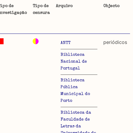
ipo de
Tipo de
Arquivo
Objecto
investigação
censura
ta uma
 de
periódicos
ANTT
Biblioteca
Nacional de
dos
Portugal
so e
Biblioteca
o acto
Pública
a
Municipal do
Porto
Biblioteca da
Faculdade de
Letras da