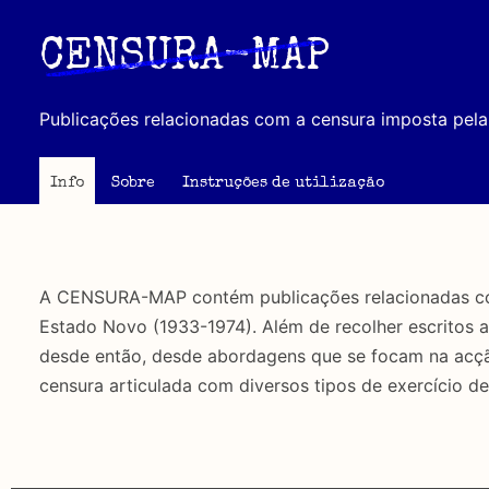
Passar
para
CENSURA-MAP
o
conteúdo
Publicações relacionadas com a censura imposta pela 
principal
Info
Sobre
Instruções de utilização
A CENSURA-MAP contém publicações relacionadas com 
Estado Novo (1933-1974). Além de recolher escritos 
desde então, desde abordagens que se focam na acção 
censura articulada com diversos tipos de exercício de