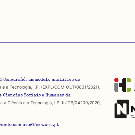
ato .csv para importação em programas de folha de cálcu
io
Censura(s): um modelo analítico de
a e a Tecnologia, I.P. (EXPL/COM-OUT/0831/2021),
e Ciências Sociais e Humanas da
a a Ciência e a Tecnologia, I.P. (UIDB/04209/2020,
randocensuras@fcsh.unl.pt