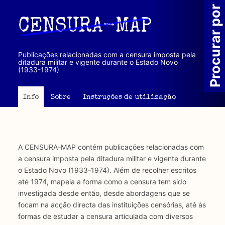
Passar
Procurar por
para
CENSURA-MAP
o
conteúdo
principal
Publicações relacionadas com a censura imposta pela
ditadura militar e vigente durante o Estado Novo
(1933-1974)
Info
Sobre
Instruções de utilização
A CENSURA-MAP contém publicações relacionadas com
a censura imposta pela ditadura militar e vigente durante
o Estado Novo (1933-1974). Além de recolher escritos
até 1974, mapeia a forma como a censura tem sido
investigada desde então, desde abordagens que se
focam na acção directa das instituições censórias, até às
formas de estudar a censura articulada com diversos