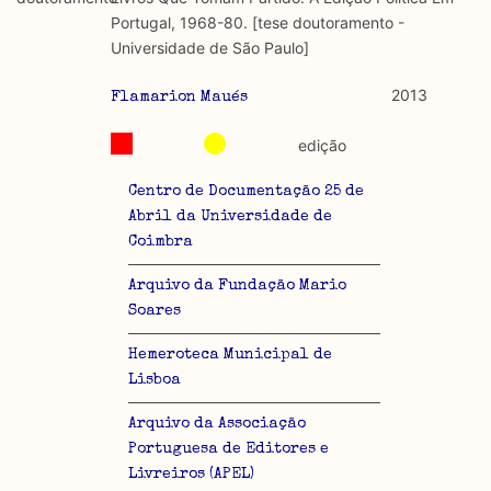
discurso e uso da liberdade de expressão. Trata-se de
académicos.
Portugal, 1968-80. [tese doutoramento -
uma censura que é omnipresente, dado que é
Universidade de São Paulo]
constitutiva do próprio acto de fala.
Limitações
A lista procura incluir as publicações mais relevantes
2013
Flamarion Maués
Regulatória e Constitutiva : são combinadas ambas
produzidos até 2022, contudo não foi possível ter acesso
abordagens.
a algumas das publicações que aqui se encontram
edição
incluídas.
Tipo investigação realizada
Centro de Documentação 25 de
Abril da Universidade de
Teórica
Coimbra
Empírica
Arquivo da Fundação Mario
Soares
Combinação teórico-empírica
Hemeroteca Municipal de
Os resultados obtidos podem ser exportados em formato
Lisboa
.csv para importação em programas de folha de cálculo
Arquivo da Associação
Portuguesa de Editores e
Livreiros (APEL)