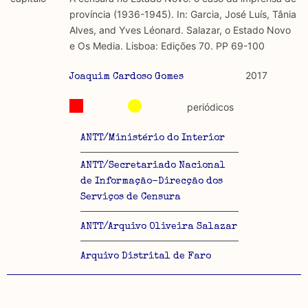
discurso e uso da liberdade de expressão. Trata-se de
académicos.
província (1936-1945). In: Garcia, José Luís, Tânia
uma censura que é omnipresente, dado que é
Alves, and Yves Léonard. Salazar, o Estado Novo
constitutiva do próprio acto de fala.
Limitações
e Os Media. Lisboa: Edições 70. PP 69-100
A lista procura incluir as publicações mais relevantes
Regulatória e Constitutiva : são combinadas ambas
produzidos até 2022, contudo não foi possível ter acesso
2017
Joaquim Cardoso Gomes
abordagens.
a algumas das publicações que aqui se encontram
incluídas.
periódicos
Tipo investigação realizada
ANTT/Ministério do Interior
Teórica
ANTT/Secretariado Nacional
Empírica
de Informação-Direcção dos
Serviços de Censura
Combinação teórico-empírica
ANTT/Arquivo Oliveira Salazar
Os resultados obtidos podem ser exportados em formato
.csv para importação em programas de folha de cálculo
Arquivo Distrital de Faro