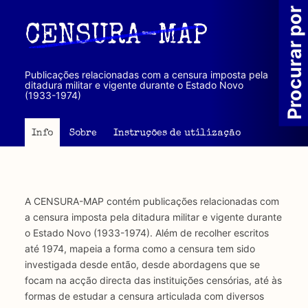
Passar
Procurar por
para
CENSURA-MAP
o
conteúdo
principal
Publicações relacionadas com a censura imposta pela
ditadura militar e vigente durante o Estado Novo
(1933-1974)
Info
Sobre
Instruções de utilização
A CENSURA-MAP contém publicações relacionadas com
a censura imposta pela ditadura militar e vigente durante
o Estado Novo (1933-1974). Além de recolher escritos
até 1974, mapeia a forma como a censura tem sido
investigada desde então, desde abordagens que se
focam na acção directa das instituições censórias, até às
formas de estudar a censura articulada com diversos