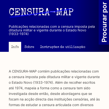
Passar
Procurar por
para
CENSURA-MAP
o
conteúdo
principal
Publicações relacionadas com a censura imposta pela
ditadura militar e vigente durante o Estado Novo
(1933-1974)
Info
Sobre
Instruções de utilização
A CENSURA-MAP contém publicações relacionadas com
a censura imposta pela ditadura militar e vigente durante
o Estado Novo (1933-1974). Além de recolher escritos
até 1974, mapeia a forma como a censura tem sido
investigada desde então, desde abordagens que se
focam na acção directa das instituições censórias, até às
formas de estudar a censura articulada com diversos