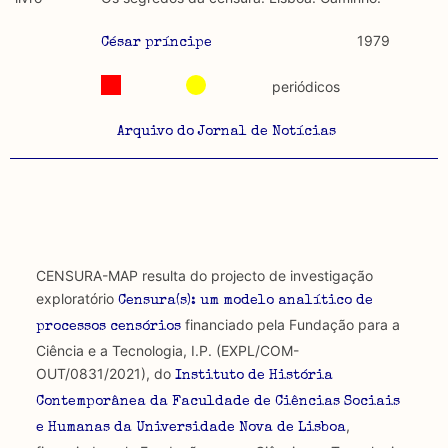
discurso e uso da liberdade de expressão. Trata-se de
académicos.
uma censura que é omnipresente, dado que é
1979
César príncipe
constitutiva do próprio acto de fala.
Limitações
A lista procura incluir as publicações mais relevantes
periódicos
Regulatória e Constitutiva : são combinadas ambas
produzidos até 2022, contudo não foi possível ter acesso
abordagens.
a algumas das publicações que aqui se encontram
Arquivo do Jornal de Notícias
incluídas.
Tipo investigação realizada
Teórica
Empírica
CENSURA-MAP resulta do projecto de investigação
exploratório
Censura(s): um modelo analítico de
Combinação teórico-empírica
financiado pela Fundação para a
processos censórios
Os resultados obtidos podem ser exportados em formato
Ciência e a Tecnologia, I.P. (EXPL/COM-
.csv para importação em programas de folha de cálculo
OUT/0831/2021), do
Instituto de História
Contemporânea da Faculdade de Ciências Sociais
,
e Humanas da Universidade Nova de Lisboa