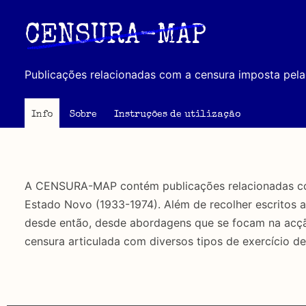
Passar
para
CENSURA-MAP
o
conteúdo
Publicações relacionadas com a censura imposta pela 
principal
Info
Sobre
Instruções de utilização
A CENSURA-MAP contém publicações relacionadas com 
Estado Novo (1933-1974). Além de recolher escritos 
desde então, desde abordagens que se focam na acção 
censura articulada com diversos tipos de exercício de