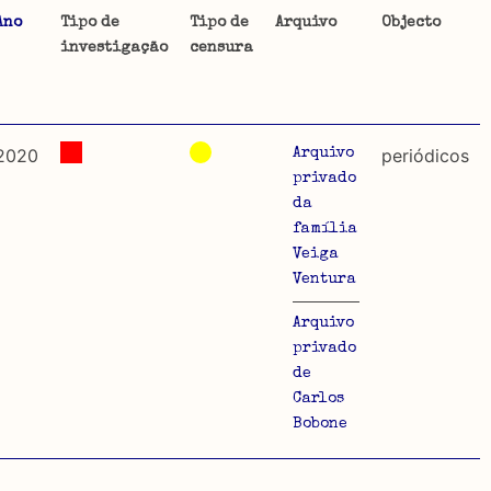
Ano
Tipo de
Tipo de
Arquivo
Objecto
investigação
censura
ta uma
 de
2020
periódicos
Arquivo
privado
da
família
dos
Veiga
so e
Ventura
o acto
Arquivo
a
privado
de
Carlos
Bobone