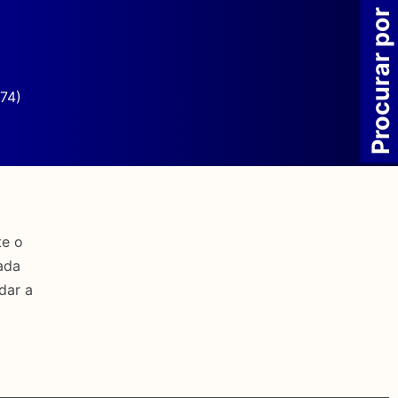
Procurar por
74)
te o
ada
dar a