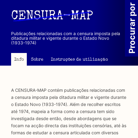
Passar
Procurar por
para
CENSURA-MAP
o
conteúdo
principal
Publicações relacionadas com a censura imposta pela
ditadura militar e vigente durante o Estado Novo
(1933-1974)
Info
Sobre
Instruções de utilização
A CENSURA-MAP contém publicações relacionadas com
a censura imposta pela ditadura militar e vigente durante
o Estado Novo (1933-1974). Além de recolher escritos
até 1974, mapeia a forma como a censura tem sido
investigada desde então, desde abordagens que se
focam na acção directa das instituições censórias, até às
formas de estudar a censura articulada com diversos