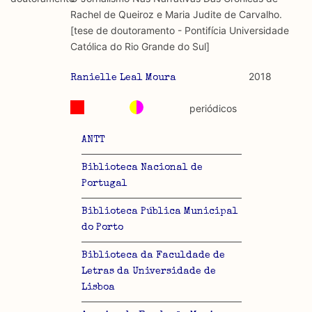
discurso e uso da liberdade de expressão. Trata-se de
académicos.
Rachel de Queiroz e Maria Judite de Carvalho.
uma censura que é omnipresente, dado que é
[tese de doutoramento - Pontifícia Universidade
constitutiva do próprio acto de fala.
Limitações
Católica do Rio Grande do Sul]
A lista procura incluir as publicações mais relevantes
Regulatória e Constitutiva : são combinadas ambas
produzidos até 2022, contudo não foi possível ter acesso
2018
Ranielle Leal Moura
abordagens.
a algumas das publicações que aqui se encontram
incluídas.
periódicos
Tipo investigação realizada
ANTT
Teórica
Biblioteca Nacional de
Empírica
Portugal
Combinação teórico-empírica
Biblioteca Pública Municipal
do Porto
Os resultados obtidos podem ser exportados em formato
.csv para importação em programas de folha de cálculo
Biblioteca da Faculdade de
Letras da Universidade de
Lisboa