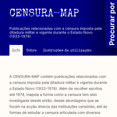
Passar
Procurar por
para
CENSURA-MAP
o
conteúdo
principal
Publicações relacionadas com a censura imposta pela
ditadura militar e vigente durante o Estado Novo
(1933-1974)
Info
Sobre
Instruções de utilização
A CENSURA-MAP contém publicações relacionadas com
a censura imposta pela ditadura militar e vigente durante
o Estado Novo (1933-1974). Além de recolher escritos
até 1974, mapeia a forma como a censura tem sido
investigada desde então, desde abordagens que se
focam na acção directa das instituições censórias, até às
formas de estudar a censura articulada com diversos