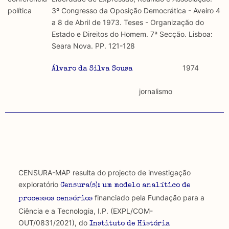
discurso e uso da liberdade de expressão. Trata-se de
académicos.
política
3º Congresso da Oposição Democrática - Aveiro 4
uma censura que é omnipresente, dado que é
a 8 de Abril de 1973. Teses - Organização do
constitutiva do próprio acto de fala.
Limitações
Estado e Direitos do Homem. 7ª Secção. Lisboa:
A lista procura incluir as publicações mais relevantes
Seara Nova. PP. 121-128
Regulatória e Constitutiva : são combinadas ambas
produzidos até 2022, contudo não foi possível ter acesso
abordagens.
a algumas das publicações que aqui se encontram
1974
Álvaro da Silva Sousa
incluídas.
Tipo investigação realizada
jornalismo
Teórica
Empírica
Combinação teórico-empírica
CENSURA-MAP resulta do projecto de investigação
Os resultados obtidos podem ser exportados em formato
exploratório
Censura(s): um modelo analítico de
.csv para importação em programas de folha de cálculo
financiado pela Fundação para a
processos censórios
Ciência e a Tecnologia, I.P. (EXPL/COM-
OUT/0831/2021), do
Instituto de História