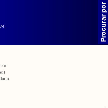
Procurar por
74)
te o
ada
dar a