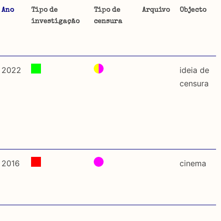
Ano
Tipo de
Tipo de
Arquivo
Objecto
investigação
censura
ta uma
 de
2022
ideia de
censura
dos
so e
o acto
a
2016
cinema