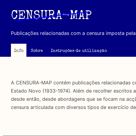
Passar
para
CENSURA-MAP
o
conteúdo
Publicações relacionadas com a censura imposta pela 
principal
Info
Sobre
Instruções de utilização
A CENSURA-MAP contém publicações relacionadas com 
Estado Novo (1933-1974). Além de recolher escritos 
desde então, desde abordagens que se focam na acção 
censura articulada com diversos tipos de exercício de