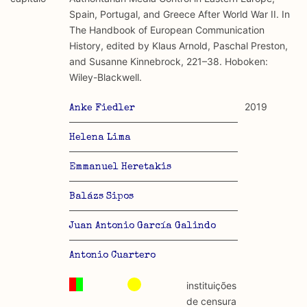
discurso e uso da liberdade de expressão. Trata-se de
académicos.
Spain, Portugal, and Greece After World War II. In
uma censura que é omnipresente, dado que é
The Handbook of European Communication
constitutiva do próprio acto de fala.
Limitações
History, edited by Klaus Arnold, Paschal Preston,
A lista procura incluir as publicações mais relevantes
and Susanne Kinnebrock, 221–38. Hoboken:
Regulatória e Constitutiva : são combinadas ambas
produzidos até 2022, contudo não foi possível ter acesso
Wiley-Blackwell.
abordagens.
a algumas das publicações que aqui se encontram
incluídas.
2019
Anke Fiedler
Tipo investigação realizada
Helena Lima
Teórica
Emmanuel Heretakis
Empírica
Balázs Sipos
Combinação teórico-empírica
Juan Antonio García Galindo
Os resultados obtidos podem ser exportados em formato
.csv para importação em programas de folha de cálculo
Antonio Cuartero
instituições
de censura