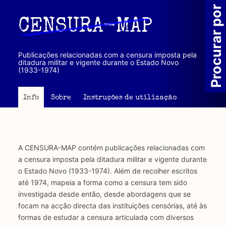
Passar
Procurar por
para
CENSURA-MAP
o
conteúdo
principal
Publicações relacionadas com a censura imposta pela
ditadura militar e vigente durante o Estado Novo
(1933-1974)
Info
Sobre
Instruções de utilização
A CENSURA-MAP contém publicações relacionadas com
a censura imposta pela ditadura militar e vigente durante
o Estado Novo (1933-1974). Além de recolher escritos
até 1974, mapeia a forma como a censura tem sido
investigada desde então, desde abordagens que se
focam na acção directa das instituições censórias, até às
formas de estudar a censura articulada com diversos