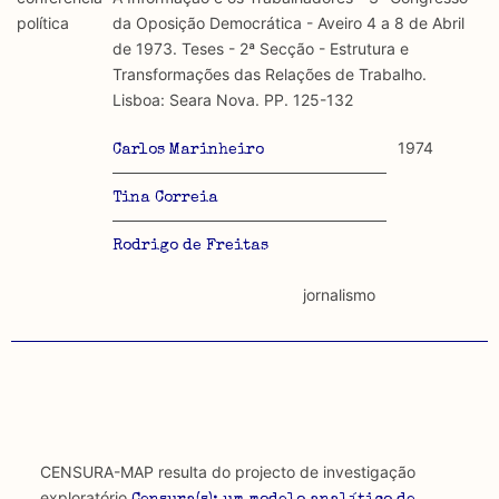
discurso e uso da liberdade de expressão. Trata-se de
académicos.
política
da Oposição Democrática - Aveiro 4 a 8 de Abril
uma censura que é omnipresente, dado que é
de 1973. Teses - 2ª Secção - Estrutura e
constitutiva do próprio acto de fala.
Limitações
Transformações das Relações de Trabalho.
A lista procura incluir as publicações mais relevantes
Lisboa: Seara Nova. PP. 125-132
Regulatória e Constitutiva : são combinadas ambas
produzidos até 2022, contudo não foi possível ter acesso
abordagens.
a algumas das publicações que aqui se encontram
1974
Carlos Marinheiro
incluídas.
Tipo investigação realizada
Tina Correia
Teórica
Rodrigo de Freitas
Empírica
jornalismo
Combinação teórico-empírica
Os resultados obtidos podem ser exportados em formato
.csv para importação em programas de folha de cálculo
CENSURA-MAP resulta do projecto de investigação
exploratório