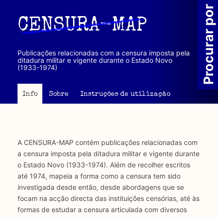
Passar
Procurar por
para
CENSURA-MAP
o
conteúdo
principal
Publicações relacionadas com a censura imposta pela
ditadura militar e vigente durante o Estado Novo
(1933-1974)
Info
Sobre
Instruções de utilização
A CENSURA-MAP contém publicações relacionadas com
a censura imposta pela ditadura militar e vigente durante
o Estado Novo (1933-1974). Além de recolher escritos
até 1974, mapeia a forma como a censura tem sido
investigada desde então, desde abordagens que se
focam na acção directa das instituições censórias, até às
formas de estudar a censura articulada com diversos