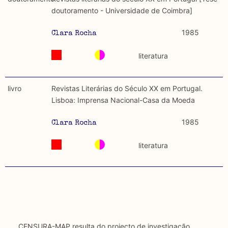
discurso e uso da liberdade de expressão. Trata-se de
académicos.
doutoramento - Universidade de Coimbra]
uma censura que é omnipresente, dado que é
constitutiva do próprio acto de fala.
Limitações
1985
Clara Rocha
A lista procura incluir as publicações mais relevantes
Regulatória e Constitutiva : são combinadas ambas
produzidos até 2022, contudo não foi possível ter acesso
literatura
abordagens.
a algumas das publicações que aqui se encontram
incluídas.
Tipo investigação realizada
livro
Revistas Literárias do Século XX em Portugal.
Lisboa: Imprensa Nacional-Casa da Moeda
Teórica
1985
Clara Rocha
Empírica
literatura
Combinação teórico-empírica
Os resultados obtidos podem ser exportados em formato
.csv para importação em programas de folha de cálculo
CENSURA-MAP resulta do projecto de investigação