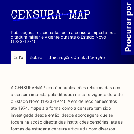
Passar
Procurar por
para
CENSURA-MAP
o
conteúdo
principal
Publicações relacionadas com a censura imposta pela
ditadura militar e vigente durante o Estado Novo
(1933-1974)
Info
Sobre
Instruções de utilização
A CENSURA-MAP contém publicações relacionadas com
a censura imposta pela ditadura militar e vigente durante
o Estado Novo (1933-1974). Além de recolher escritos
até 1974, mapeia a forma como a censura tem sido
investigada desde então, desde abordagens que se
focam na acção directa das instituições censórias, até às
formas de estudar a censura articulada com diversos