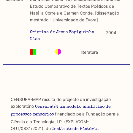
discurso e uso da liberdade de expressão. Trata-se de
académicos.
Estudo Comparativo de Textos Poéticos de
uma censura que é omnipresente, dado que é
Natália Correia e Carmen Conde. [dissertação
constitutiva do próprio acto de fala.
Limitações
mestrado - Universidade de Évora]
A lista procura incluir as publicações mais relevantes
Regulatória e Constitutiva : são combinadas ambas
produzidos até 2022, contudo não foi possível ter acesso
2004
Cristina de Jesus Espiguinha
abordagens.
a algumas das publicações que aqui se encontram
Dias
incluídas.
Tipo investigação realizada
literatura
Teórica
Empírica
Combinação teórico-empírica
CENSURA-MAP resulta do projecto de investigação
Os resultados obtidos podem ser exportados em formato
exploratório
Censura(s): um modelo analítico de
.csv para importação em programas de folha de cálculo
financiado pela Fundação para a
processos censórios
Ciência e a Tecnologia, I.P. (EXPL/COM-
OUT/0831/2021), do
Instituto de História