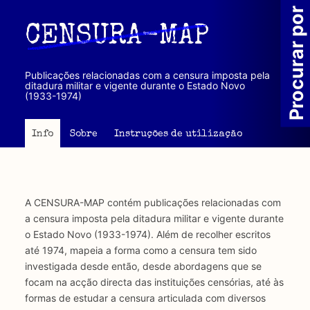
Passar
Procurar por
para
CENSURA-MAP
o
conteúdo
principal
Publicações relacionadas com a censura imposta pela
ditadura militar e vigente durante o Estado Novo
(1933-1974)
Info
Sobre
Instruções de utilização
A CENSURA-MAP contém publicações relacionadas com
a censura imposta pela ditadura militar e vigente durante
o Estado Novo (1933-1974). Além de recolher escritos
até 1974, mapeia a forma como a censura tem sido
investigada desde então, desde abordagens que se
focam na acção directa das instituições censórias, até às
formas de estudar a censura articulada com diversos