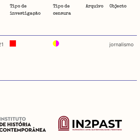
Tipo de
Tipo de
Arquivo
Objecto
investigação
censura
ta uma
 de
21
jornalismo
dos
so e
o acto
a