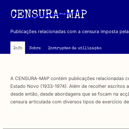
Passar
para
CENSURA-MAP
o
conteúdo
Publicações relacionadas com a censura imposta pela 
principal
Info
Sobre
Instruções de utilização
A CENSURA-MAP contém publicações relacionadas com 
Estado Novo (1933-1974). Além de recolher escritos 
desde então, desde abordagens que se focam na acção 
censura articulada com diversos tipos de exercício de