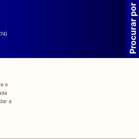
Procurar por
74)
te o
ada
dar a