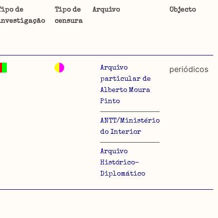
Tipo de
Tipo de
Arquivo
Objecto
investigação
censura
ta uma
 de
periódicos
Arquivo
particular de
Alberto Moura
Pinto
dos
ANTT/Ministério
so e
do Interior
o acto
Arquivo
a
Histórico-
Diplomático