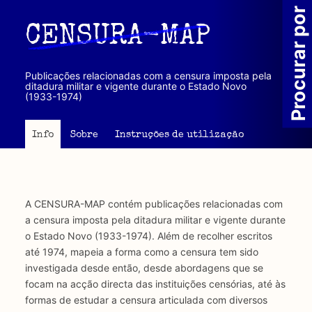
Passar
Procurar por
para
CENSURA-MAP
o
conteúdo
principal
Publicações relacionadas com a censura imposta pela
ditadura militar e vigente durante o Estado Novo
(1933-1974)
Info
Sobre
Instruções de utilização
A CENSURA-MAP contém publicações relacionadas com
a censura imposta pela ditadura militar e vigente durante
o Estado Novo (1933-1974). Além de recolher escritos
até 1974, mapeia a forma como a censura tem sido
investigada desde então, desde abordagens que se
focam na acção directa das instituições censórias, até às
formas de estudar a censura articulada com diversos