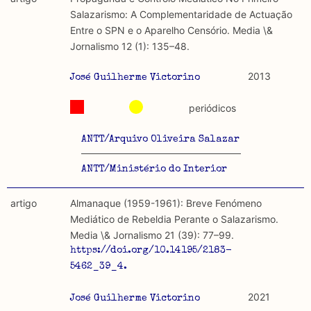
discurso e uso da liberdade de expressão. Trata-se de
académicos.
Salazarismo: A Complementaridade de Actuação
uma censura que é omnipresente, dado que é
Entre o SPN e o Aparelho Censório. Media \&
constitutiva do próprio acto de fala.
Limitações
Jornalismo 12 (1): 135–48.
A lista procura incluir as publicações mais relevantes
Regulatória e Constitutiva : são combinadas ambas
produzidos até 2022, contudo não foi possível ter acesso
2013
José Guilherme Victorino
abordagens.
a algumas das publicações que aqui se encontram
incluídas.
periódicos
Tipo investigação realizada
ANTT/Arquivo Oliveira Salazar
Teórica
ANTT/Ministério do Interior
Empírica
artigo
Almanaque (1959-1961): Breve Fenómeno
Combinação teórico-empírica
Mediático de Rebeldia Perante o Salazarismo.
Media \& Jornalismo 21 (39): 77–99.
Os resultados obtidos podem ser exportados em formato
https://doi.org/10.14195/2183-
.csv para importação em programas de folha de cálculo
5462_39_4.
2021
José Guilherme Victorino