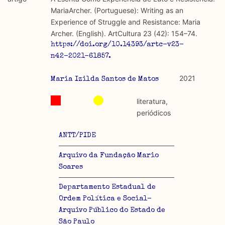
discurso e uso da liberdade de expressão. Trata-se de
académicos.
MariaArcher. (Portuguese): Writing as an
uma censura que é omnipresente, dado que é
Experience of Struggle and Resistance: Maria
constitutiva do próprio acto de fala.
Limitações
Archer. (English). ArtCultura 23 (42): 154–74.
A lista procura incluir as publicações mais relevantes
https://doi.org/10.14393/artc-v23-
Regulatória e Constitutiva : são combinadas ambas
produzidos até 2022, contudo não foi possível ter acesso
n42-2021-61857.
abordagens.
a algumas das publicações que aqui se encontram
incluídas.
2021
Maria Izilda Santos de Matos
Tipo investigação realizada
literatura,
Teórica
periódicos
Empírica
ANTT/PIDE
Combinação teórico-empírica
Arquivo da Fundação Mario
Soares
Os resultados obtidos podem ser exportados em formato
.csv para importação em programas de folha de cálculo
Departamento Estadual de
Ordem Política e Social-
Arquivo Público do Estado de
São Paulo