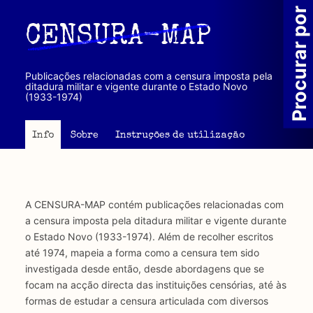
Passar
Procurar por
para
CENSURA-MAP
o
conteúdo
principal
Publicações relacionadas com a censura imposta pela
ditadura militar e vigente durante o Estado Novo
(1933-1974)
Info
Sobre
Instruções de utilização
A CENSURA-MAP contém publicações relacionadas com
a censura imposta pela ditadura militar e vigente durante
o Estado Novo (1933-1974). Além de recolher escritos
até 1974, mapeia a forma como a censura tem sido
investigada desde então, desde abordagens que se
focam na acção directa das instituições censórias, até às
formas de estudar a censura articulada com diversos