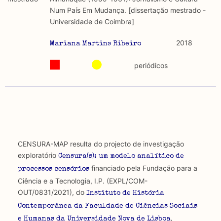
discurso e uso da liberdade de expressão. Trata-se de
académicos.
Num País Em Mudança. [dissertação mestrado -
uma censura que é omnipresente, dado que é
Universidade de Coimbra]
constitutiva do próprio acto de fala.
Limitações
A lista procura incluir as publicações mais relevantes
2018
Mariana Martins Ribeiro
Regulatória e Constitutiva : são combinadas ambas
produzidos até 2022, contudo não foi possível ter acesso
abordagens.
a algumas das publicações que aqui se encontram
periódicos
incluídas.
Tipo investigação realizada
Teórica
Empírica
CENSURA-MAP resulta do projecto de investigação
Combinação teórico-empírica
exploratório
Censura(s): um modelo analítico de
financiado pela Fundação para a
processos censórios
Os resultados obtidos podem ser exportados em formato
Ciência e a Tecnologia, I.P. (EXPL/COM-
.csv para importação em programas de folha de cálculo
OUT/0831/2021), do
Instituto de História
Contemporânea da Faculdade de Ciências Sociais
,
e Humanas da Universidade Nova de Lisboa