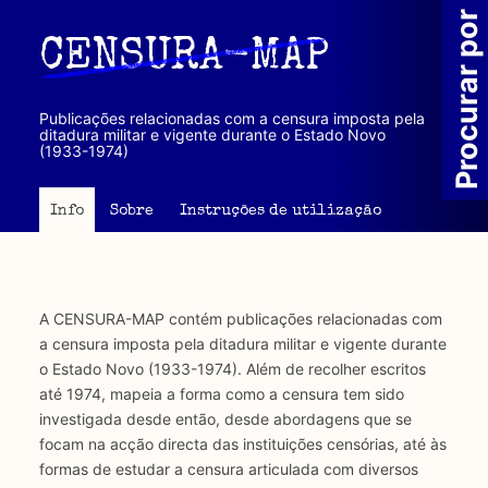
Passar
Procurar por
para
CENSURA-MAP
o
conteúdo
principal
Publicações relacionadas com a censura imposta pela
ditadura militar e vigente durante o Estado Novo
(1933-1974)
Info
Sobre
Instruções de utilização
A CENSURA-MAP contém publicações relacionadas com
a censura imposta pela ditadura militar e vigente durante
o Estado Novo (1933-1974). Além de recolher escritos
até 1974, mapeia a forma como a censura tem sido
investigada desde então, desde abordagens que se
focam na acção directa das instituições censórias, até às
formas de estudar a censura articulada com diversos