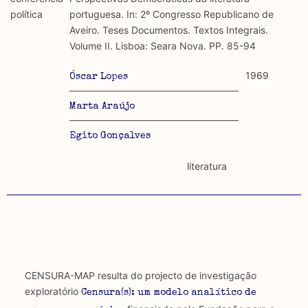
discurso e uso da liberdade de expressão. Trata-se de
académicos.
política
portuguesa. In: 2º Congresso Republicano de
uma censura que é omnipresente, dado que é
Aveiro. Teses Documentos. Textos Integrais.
constitutiva do próprio acto de fala.
Limitações
Volume II. Lisboa: Seara Nova. PP. 85-94
A lista procura incluir as publicações mais relevantes
Regulatória e Constitutiva : são combinadas ambas
produzidos até 2022, contudo não foi possível ter acesso
1969
Óscar Lopes
abordagens.
a algumas das publicações que aqui se encontram
incluídas.
Marta Araújo
Tipo investigação realizada
Egito Gonçalves
Teórica
literatura
Empírica
Combinação teórico-empírica
Os resultados obtidos podem ser exportados em formato
.csv para importação em programas de folha de cálculo
CENSURA-MAP resulta do projecto de investigação
exploratório
Censura(s): um modelo analítico de