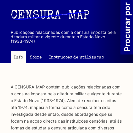
Passar
Procurar por
para
CENSURA-MAP
o
conteúdo
principal
Publicações relacionadas com a censura imposta pela
ditadura militar e vigente durante o Estado Novo
(1933-1974)
Info
Sobre
Instruções de utilização
A CENSURA-MAP contém publicações relacionadas com
a censura imposta pela ditadura militar e vigente durante
o Estado Novo (1933-1974). Além de recolher escritos
até 1974, mapeia a forma como a censura tem sido
investigada desde então, desde abordagens que se
focam na acção directa das instituições censórias, até às
formas de estudar a censura articulada com diversos