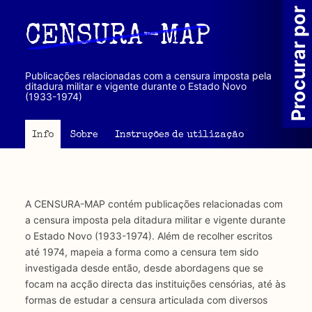
Passar
Procurar por
para
CENSURA-MAP
o
conteúdo
principal
Publicações relacionadas com a censura imposta pela
ditadura militar e vigente durante o Estado Novo
(1933-1974)
Info
Sobre
Instruções de utilização
A CENSURA-MAP contém publicações relacionadas com
a censura imposta pela ditadura militar e vigente durante
o Estado Novo (1933-1974). Além de recolher escritos
até 1974, mapeia a forma como a censura tem sido
investigada desde então, desde abordagens que se
focam na acção directa das instituições censórias, até às
formas de estudar a censura articulada com diversos