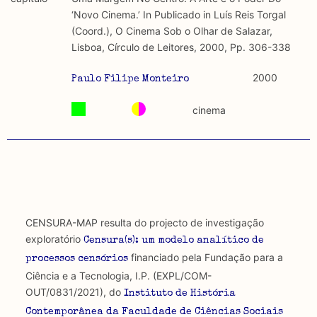
discurso e uso da liberdade de expressão. Trata-se de
académicos.
‘Novo Cinema.’ In Publicado in Luís Reis Torgal
uma censura que é omnipresente, dado que é
(Coord.), O Cinema Sob o Olhar de Salazar,
constitutiva do próprio acto de fala.
Limitações
Lisboa, Círculo de Leitores, 2000, Pp. 306-338
A lista procura incluir as publicações mais relevantes
Regulatória e Constitutiva : são combinadas ambas
produzidos até 2022, contudo não foi possível ter acesso
2000
Paulo Filipe Monteiro
abordagens.
a algumas das publicações que aqui se encontram
incluídas.
cinema
Tipo investigação realizada
Teórica
Empírica
Combinação teórico-empírica
CENSURA-MAP resulta do projecto de investigação
exploratório
Censura(s): um modelo analítico de
Os resultados obtidos podem ser exportados em formato
financiado pela Fundação para a
processos censórios
.csv para importação em programas de folha de cálculo
Ciência e a Tecnologia, I.P. (EXPL/COM-
OUT/0831/2021), do
Instituto de História
Contemporânea da Faculdade de Ciências Sociais