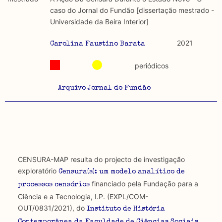
discurso e uso da liberdade de expressão. Trata-se de
académicos.
caso do Jornal do Fundão [dissertação mestrado -
uma censura que é omnipresente, dado que é
Universidade da Beira Interior]
constitutiva do próprio acto de fala.
Limitações
A lista procura incluir as publicações mais relevantes
2021
Carolina Faustino Barata
Regulatória e Constitutiva : são combinadas ambas
produzidos até 2022, contudo não foi possível ter acesso
abordagens.
a algumas das publicações que aqui se encontram
periódicos
incluídas.
Tipo investigação realizada
Arquivo Jornal do Fundão
Teórica
Empírica
Combinação teórico-empírica
CENSURA-MAP resulta do projecto de investigação
exploratório
Os resultados obtidos podem ser exportados em formato
Censura(s): um modelo analítico de
.csv para importação em programas de folha de cálculo
financiado pela Fundação para a
processos censórios
Ciência e a Tecnologia, I.P. (EXPL/COM-
OUT/0831/2021), do
Instituto de História
Contemporânea da Faculdade de Ciências Sociais