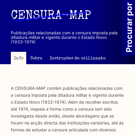
Passar
Procurar por
para
CENSURA-MAP
o
conteúdo
principal
Publicações relacionadas com a censura imposta pela
ditadura militar e vigente durante o Estado Novo
(1933-1974)
Info
Sobre
Instruções de utilização
A CENSURA-MAP contém publicações relacionadas com
a censura imposta pela ditadura militar e vigente durante
o Estado Novo (1933-1974). Além de recolher escritos
até 1974, mapeia a forma como a censura tem sido
investigada desde então, desde abordagens que se
focam na acção directa das instituições censórias, até às
formas de estudar a censura articulada com diversos