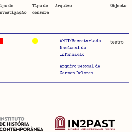
ipo de
Tipo de
Arquivo
Objecto
nvestigação
censura
ta uma
 de
teatro
ANTT/Secretariado
Nacional de
Informação
dos
Arquivo pessoal de
Carmen Dolores
so e
o acto
a