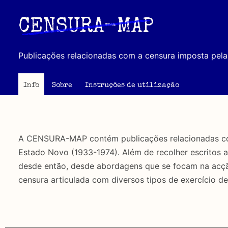
Passar
para
CENSURA-MAP
o
conteúdo
Publicações relacionadas com a censura imposta pela 
principal
Info
Sobre
Instruções de utilização
A CENSURA-MAP contém publicações relacionadas com 
Estado Novo (1933-1974). Além de recolher escritos 
desde então, desde abordagens que se focam na acção 
censura articulada com diversos tipos de exercício de