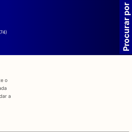
Procurar por
74)
te o
ada
dar a