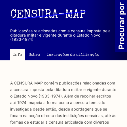
Passar
Procurar por
para
CENSURA-MAP
o
conteúdo
principal
Publicações relacionadas com a censura imposta pela
ditadura militar e vigente durante o Estado Novo
(1933-1974)
Info
Sobre
Instruções de utilização
A CENSURA-MAP contém publicações relacionadas com
a censura imposta pela ditadura militar e vigente durante
o Estado Novo (1933-1974). Além de recolher escritos
até 1974, mapeia a forma como a censura tem sido
investigada desde então, desde abordagens que se
focam na acção directa das instituições censórias, até às
formas de estudar a censura articulada com diversos