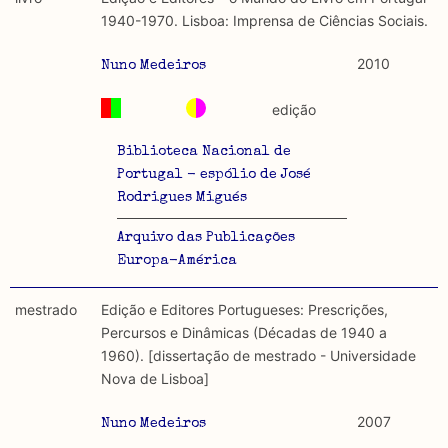
discurso e uso da liberdade de expressão. Trata-se de
académicos.
1940-1970. Lisboa: Imprensa de Ciências Sociais.
uma censura que é omnipresente, dado que é
constitutiva do próprio acto de fala.
Limitações
2010
Nuno Medeiros
A lista procura incluir as publicações mais relevantes
Regulatória e Constitutiva : são combinadas ambas
produzidos até 2022, contudo não foi possível ter acesso
edição
abordagens.
a algumas das publicações que aqui se encontram
incluídas.
Biblioteca Nacional de
Tipo investigação realizada
Portugal - espólio de José
Rodrigues Migués
Teórica
Arquivo das Publicações
Empírica
Europa-América
Combinação teórico-empírica
mestrado
Edição e Editores Portugueses: Prescrições,
Percursos e Dinâmicas (Décadas de 1940 a
Os resultados obtidos podem ser exportados em formato
1960). [dissertação de mestrado - Universidade
.csv para importação em programas de folha de cálculo
Nova de Lisboa]
2007
Nuno Medeiros