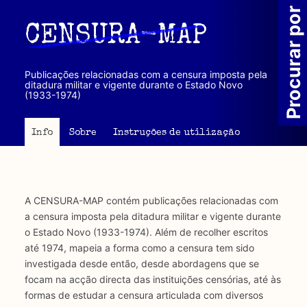
Passar
Procurar por
para
CENSURA-MAP
o
conteúdo
principal
Publicações relacionadas com a censura imposta pela
ditadura militar e vigente durante o Estado Novo
(1933-1974)
Info
Sobre
Instruções de utilização
A CENSURA-MAP contém publicações relacionadas com
a censura imposta pela ditadura militar e vigente durante
o Estado Novo (1933-1974). Além de recolher escritos
até 1974, mapeia a forma como a censura tem sido
investigada desde então, desde abordagens que se
focam na acção directa das instituições censórias, até às
formas de estudar a censura articulada com diversos