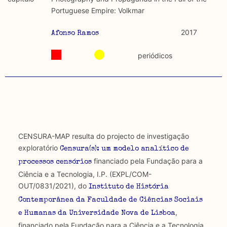
discurso e uso da liberdade de expressão. Trata-se de
académicos.
Portuguese Empire: Volkmar
uma censura que é omnipresente, dado que é
constitutiva do próprio acto de fala.
Limitações
2017
Afonso Ramos
A lista procura incluir as publicações mais relevantes
Regulatória e Constitutiva : são combinadas ambas
produzidos até 2022, contudo não foi possível ter acesso
periódicos
abordagens.
a algumas das publicações que aqui se encontram
incluídas.
Tipo investigação realizada
Teórica
Empírica
CENSURA-MAP resulta do projecto de investigação
exploratório
Censura(s): um modelo analítico de
Combinação teórico-empírica
financiado pela Fundação para a
processos censórios
Ciência e a Tecnologia, I.P. (EXPL/COM-
Os resultados obtidos podem ser exportados em formato
OUT/0831/2021), do
.csv para importação em programas de folha de cálculo
Instituto de História
Contemporânea da Faculdade de Ciências Sociais
,
e Humanas da Universidade Nova de Lisboa
financiado pela Fundação para a Ciência e a Tecnologia,