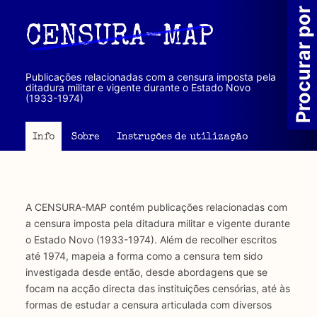
Passar
Procurar por
para
CENSURA-MAP
o
conteúdo
principal
Publicações relacionadas com a censura imposta pela
ditadura militar e vigente durante o Estado Novo
(1933-1974)
Info
Sobre
Instruções de utilização
A CENSURA-MAP contém publicações relacionadas com
a censura imposta pela ditadura militar e vigente durante
o Estado Novo (1933-1974). Além de recolher escritos
até 1974, mapeia a forma como a censura tem sido
investigada desde então, desde abordagens que se
focam na acção directa das instituições censórias, até às
formas de estudar a censura articulada com diversos