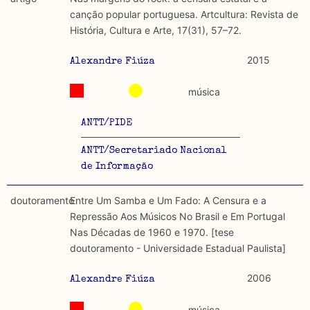
discurso e uso da liberdade de expressão. Trata-se de
académicos.
canção popular portuguesa. Artcultura: Revista de
uma censura que é omnipresente, dado que é
História, Cultura e Arte, 17(31), 57–72.
constitutiva do próprio acto de fala.
Limitações
A lista procura incluir as publicações mais relevantes
2015
Alexandre Fiúza
Regulatória e Constitutiva : são combinadas ambas
produzidos até 2022, contudo não foi possível ter acesso
abordagens.
a algumas das publicações que aqui se encontram
música
incluídas.
Tipo investigação realizada
ANTT/PIDE
Teórica
ANTT/Secretariado Nacional
de Informação
Empírica
doutoramento
Entre Um Samba e Um Fado: A Censura e a
Combinação teórico-empírica
Repressão Aos Músicos No Brasil e Em Portugal
Nas Décadas de 1960 e 1970. [tese
Os resultados obtidos podem ser exportados em formato
doutoramento - Universidade Estadual Paulista]
.csv para importação em programas de folha de cálculo
2006
Alexandre Fiúza
música