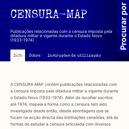
Passar
Procurar por
para
CENSURA-MAP
o
conteúdo
principal
Publicações relacionadas com a censura imposta pela
ditadura militar e vigente durante o Estado Novo
(1933-1974)
Info
Sobre
Instruções de utilização
A CENSURA-MAP contém publicações relacionadas com
a censura imposta pela ditadura militar e vigente durante
o Estado Novo (1933-1974). Além de recolher escritos
até 1974, mapeia a forma como a censura tem sido
investigada desde então, desde abordagens que se
focam na acção directa das instituições censórias, até às
formas de estudar a censura articulada com diversos