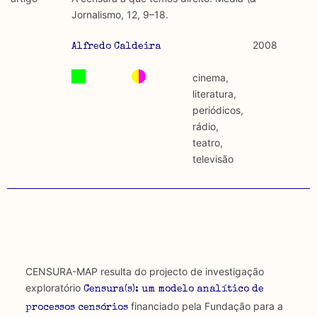
discurso e uso da liberdade de expressão. Trata-se de
académicos.
Jornalismo, 12, 9–18.
uma censura que é omnipresente, dado que é
constitutiva do próprio acto de fala.
Limitações
2008
Alfredo Caldeira
A lista procura incluir as publicações mais relevantes
Regulatória e Constitutiva : são combinadas ambas
produzidos até 2022, contudo não foi possível ter acesso
cinema,
abordagens.
a algumas das publicações que aqui se encontram
literatura,
incluídas.
periódicos,
Tipo investigação realizada
rádio,
teatro,
Teórica
televisão
Empírica
Combinação teórico-empírica
Os resultados obtidos podem ser exportados em formato
.csv para importação em programas de folha de cálculo
CENSURA-MAP resulta do projecto de investigação
exploratório
Censura(s): um modelo analítico de
financiado pela Fundação para a
processos censórios