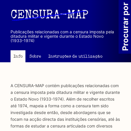
Passar
Procurar por
para
CENSURA-MAP
o
conteúdo
principal
Publicações relacionadas com a censura imposta pela
ditadura militar e vigente durante o Estado Novo
(1933-1974)
Info
Sobre
Instruções de utilização
A CENSURA-MAP contém publicações relacionadas com
a censura imposta pela ditadura militar e vigente durante
o Estado Novo (1933-1974). Além de recolher escritos
até 1974, mapeia a forma como a censura tem sido
investigada desde então, desde abordagens que se
focam na acção directa das instituições censórias, até às
formas de estudar a censura articulada com diversos