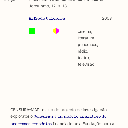
discurso e uso da liberdade de expressão. Trata-se de
académicos.
Jornalismo, 12, 9–18.
uma censura que é omnipresente, dado que é
constitutiva do próprio acto de fala.
Limitações
2008
Alfredo Caldeira
A lista procura incluir as publicações mais relevantes
Regulatória e Constitutiva : são combinadas ambas
produzidos até 2022, contudo não foi possível ter acesso
cinema,
abordagens.
a algumas das publicações que aqui se encontram
literatura,
incluídas.
periódicos,
Tipo investigação realizada
rádio,
teatro,
Teórica
televisão
Empírica
Combinação teórico-empírica
Os resultados obtidos podem ser exportados em formato
.csv para importação em programas de folha de cálculo
CENSURA-MAP resulta do projecto de investigação
exploratório
Censura(s): um modelo analítico de
financiado pela Fundação para a
processos censórios