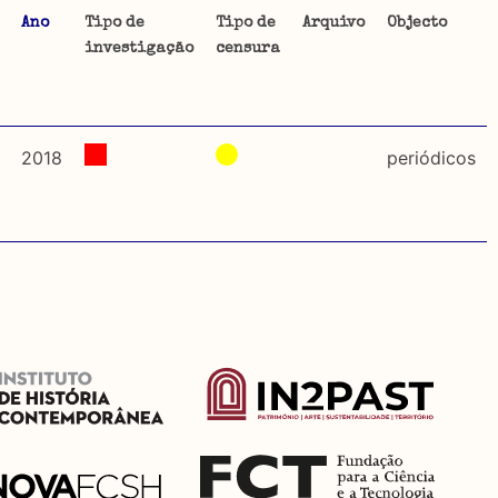
Ano
Tipo de
Tipo de
Arquivo
Objecto
investigação
censura
ta uma
 de
2018
periódicos
dos
so e
o acto
a