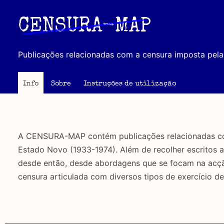
Passar
para
CENSURA-MAP
o
conteúdo
Publicações relacionadas com a censura imposta pela 
principal
Info
Sobre
Instruções de utilização
A CENSURA-MAP contém publicações relacionadas com 
Estado Novo (1933-1974). Além de recolher escritos 
desde então, desde abordagens que se focam na acção 
censura articulada com diversos tipos de exercício de