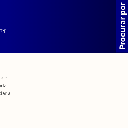
Procurar por
74)
te o
ada
dar a