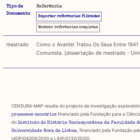
Tipo de
Referência
Documento
A CENSURA-MAP permite uma pesquisa por autores, da
Exportar referências filtradas
Objetivo
utilizados. É igualmente possível pesquisar por:
Este mapeamento pretende reunir o material publicad
Mostrar
referências completas
distinção entre material publicado antes de 1974, em 
Tipo de censura investigada
1974, ou seja, sem ser sujeito a censura, incidindo 
mestrado
Como o Avante! Tratou Os Seus Entre 1941
Comunista. [dissertação de mestrado - Uni
Regulatória: Censura estipulada por lei, orientad
Metodologia selecção de corpus
secular ou religioso e executada por agentes oficiais.
Foram descartadas publicações que mencionando censu
textos publicados em suportes não académicos.
Constitutiva: Formas estruturais de exclusão e/o
uso da liberdade de expressão. Trata-se de uma censu
Limitações
de fala.
A lista procura incluir as publicações mais relevantes
CENSURA-MAP resulta do projecto de investigação exploratór
algumas das publicações que aqui se encontram inclu
Regulatória e Constitutiva : são combinadas amb
financiado pela Fundação para a Ciênci
processos censórios
do
Instituto de História Contemporânea da Faculdade d
Tipo investigação realizada
, financiado pela Fundação par
Universidade Nova de Lisboa
UIDP/04209/2020 e LA/P/0132/2020)