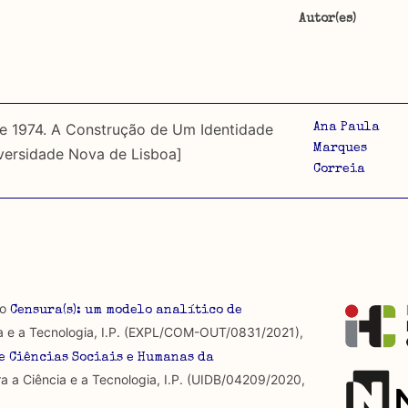
Autor(es)
ta, tipo de documento, objectos trabalhados e arquivos
o sobre censura desde que esta foi imposta em 1926. É fei
Portugal, e o material publicado fora de Portugal ou depois
a categorização do seu conteúdo apenas sobre segundo.
 e 1974. A Construção de Um Identidade
Ana Paula
Marques
versidade Nova de Lisboa]
a por regulamentos provenientes de instituições de carácter
Correia
ra, não se detém na sua análise e ainda não foram incluí
u constrangimentos exercidos sobre a formulação de discur
ra que é omnipresente, dado que é constitutiva do própri
 produzidos até 2022, contudo não foi possível ter acesso 
io
Censura(s): um modelo analítico de
ídas.
as abordagens.
a e a Tecnologia, I.P. (EXPL/COM-OUT/0831/2021),
e Ciências Sociais e Humanas da
a a Ciência e a Tecnologia, I.P. (UIDB/04209/2020,