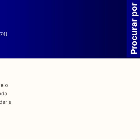
Procurar por
74)
te o
ada
dar a