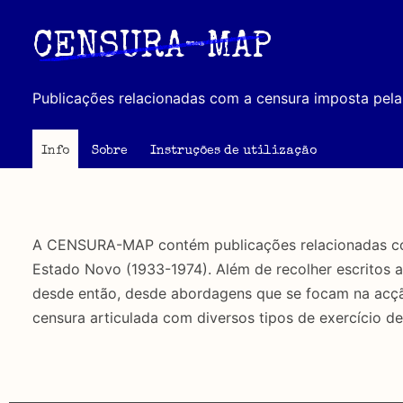
Passar
para
CENSURA-MAP
o
conteúdo
Publicações relacionadas com a censura imposta pela 
principal
Info
Sobre
Instruções de utilização
A CENSURA-MAP contém publicações relacionadas com 
Estado Novo (1933-1974). Além de recolher escritos 
desde então, desde abordagens que se focam na acção 
censura articulada com diversos tipos de exercício de