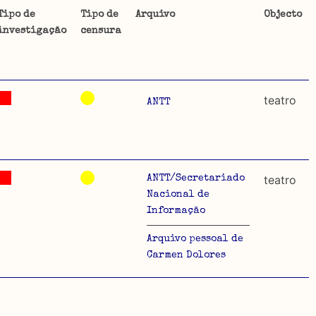
Tipo de
Tipo de
Arquivo
Objecto
investigação
censura
ta uma
 de
teatro
ANTT
dos
so e
teatro
ANTT/Secretariado
Nacional de
o acto
Informação
a
Arquivo pessoal de
Carmen Dolores