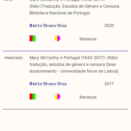
discurso e uso da liberdade de expressão. Trata-se de
académicos.
(Não‐)Tradução, Estudos de Género e Censura.
uma censura que é omnipresente, dado que é
Biblioteca Nacional de Portugal.
constitutiva do próprio acto de fala.
Limitações
A lista procura incluir as publicações mais relevantes
2020
Mário Bruno Cruz
Regulatória e Constitutiva : são combinadas ambas
produzidos até 2022, contudo não foi possível ter acesso
abordagens.
a algumas das publicações que aqui se encontram
literatura
incluídas.
Tipo investigação realizada
mestrado
Mary McCarthy e Portugal (1942-2017): (Não)
Teórica
tradução, estudos de género e censura [tese
doutoramento - Universidade Nova de Lisboa]
Empírica
2017
Mário Bruno Cruz
Combinação teórico-empírica
literatura
Os resultados obtidos podem ser exportados em formato
.csv para importação em programas de folha de cálculo