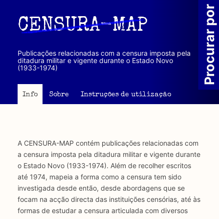
Passar
Procurar por
para
CENSURA-MAP
o
conteúdo
principal
Publicações relacionadas com a censura imposta pela
ditadura militar e vigente durante o Estado Novo
(1933-1974)
Info
Sobre
Instruções de utilização
A CENSURA-MAP contém publicações relacionadas com
a censura imposta pela ditadura militar e vigente durante
o Estado Novo (1933-1974). Além de recolher escritos
até 1974, mapeia a forma como a censura tem sido
investigada desde então, desde abordagens que se
focam na acção directa das instituições censórias, até às
formas de estudar a censura articulada com diversos