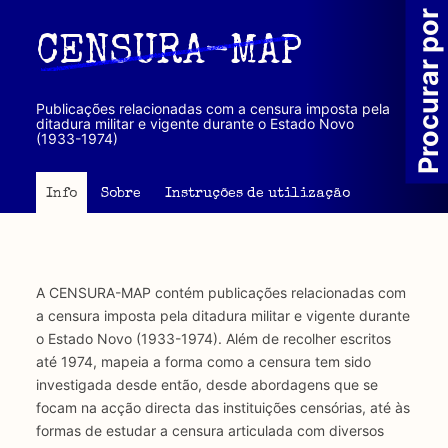
Passar
Procurar por
para
CENSURA-MAP
o
conteúdo
principal
Publicações relacionadas com a censura imposta pela
ditadura militar e vigente durante o Estado Novo
(1933-1974)
Info
Sobre
Instruções de utilização
A CENSURA-MAP contém publicações relacionadas com
a censura imposta pela ditadura militar e vigente durante
o Estado Novo (1933-1974). Além de recolher escritos
até 1974, mapeia a forma como a censura tem sido
investigada desde então, desde abordagens que se
focam na acção directa das instituições censórias, até às
formas de estudar a censura articulada com diversos