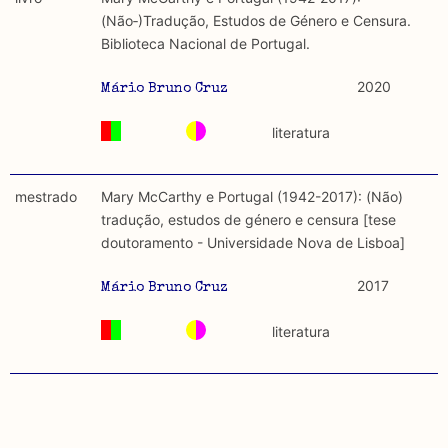
discurso e uso da liberdade de expressão. Trata-se de
académicos.
(Não‐)Tradução, Estudos de Género e Censura.
uma censura que é omnipresente, dado que é
Biblioteca Nacional de Portugal.
constitutiva do próprio acto de fala.
Limitações
A lista procura incluir as publicações mais relevantes
2020
Mário Bruno Cruz
Regulatória e Constitutiva : são combinadas ambas
produzidos até 2022, contudo não foi possível ter acesso
abordagens.
a algumas das publicações que aqui se encontram
literatura
incluídas.
Tipo investigação realizada
mestrado
Mary McCarthy e Portugal (1942-2017): (Não)
Teórica
tradução, estudos de género e censura [tese
doutoramento - Universidade Nova de Lisboa]
Empírica
2017
Mário Bruno Cruz
Combinação teórico-empírica
literatura
Os resultados obtidos podem ser exportados em formato
.csv para importação em programas de folha de cálculo