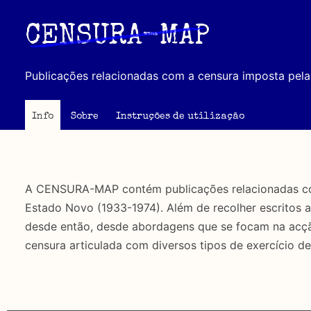
Passar
para
CENSURA-MAP
o
conteúdo
Publicações relacionadas com a censura imposta pela 
principal
Info
Sobre
Instruções de utilização
A CENSURA-MAP contém publicações relacionadas com 
Estado Novo (1933-1974). Além de recolher escritos 
desde então, desde abordagens que se focam na acção 
censura articulada com diversos tipos de exercício de