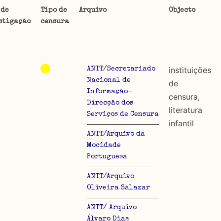
 de
Tipo de
Arquivo
Objecto
stigação
censura
ta uma
 de
instituições
ANTT/Secretariado
Nacional de
de
Informação-
censura,
Direcção dos
dos
literatura
Serviços de Censura
infantil
so e
ANTT/Arquivo da
o acto
Mocidade
a
Portuguesa
ANTT/Arquivo
Oliveira Salazar
ANTT/ Arquivo
Álvaro Dias