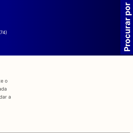
Procurar por
74)
te o
ada
dar a