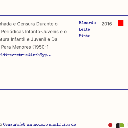
nhada e Censura Durante o
2016
Ricardo
Leite
Periódicas Infanto-Juvenis e o
Pinto
ura Infantil e Juvenil e Da
 Para Menores (1950-1
px?direct=true&AuthTyp…
io
Censura(s): um modelo analítico de