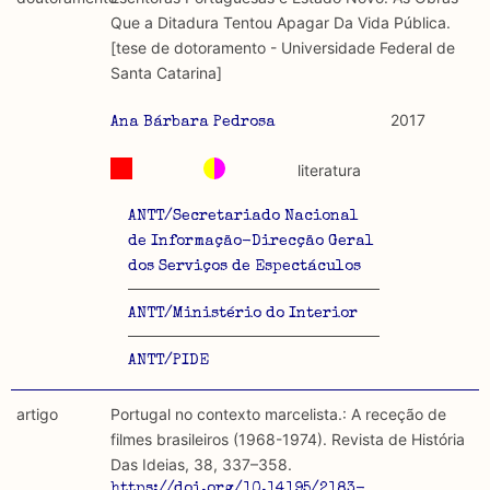
discurso e uso da liberdade de expressão. Trata-se de
académicos.
Que a Ditadura Tentou Apagar Da Vida Pública.
uma censura que é omnipresente, dado que é
[tese de dotoramento - Universidade Federal de
constitutiva do próprio acto de fala.
Limitações
Santa Catarina]
A lista procura incluir as publicações mais relevantes
Regulatória e Constitutiva : são combinadas ambas
produzidos até 2022, contudo não foi possível ter acesso
2017
Ana Bárbara Pedrosa
abordagens.
a algumas das publicações que aqui se encontram
incluídas.
literatura
Tipo investigação realizada
ANTT/Secretariado Nacional
Teórica
de Informação-Direcção Geral
dos Serviços de Espectáculos
Empírica
ANTT/Ministério do Interior
Combinação teórico-empírica
ANTT/PIDE
Os resultados obtidos podem ser exportados em formato
.csv para importação em programas de folha de cálculo
artigo
Portugal no contexto marcelista.: A receção de
filmes brasileiros (1968-1974). Revista de História
Das Ideias, 38, 337–358.
https://doi.org/10.14195/2183-