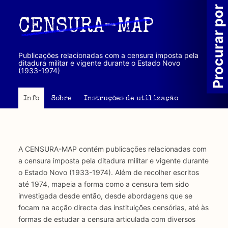
Passar
Procurar por
para
CENSURA-MAP
o
conteúdo
principal
Publicações relacionadas com a censura imposta pela
ditadura militar e vigente durante o Estado Novo
(1933-1974)
Info
Sobre
Instruções de utilização
A CENSURA-MAP contém publicações relacionadas com
a censura imposta pela ditadura militar e vigente durante
o Estado Novo (1933-1974). Além de recolher escritos
até 1974, mapeia a forma como a censura tem sido
investigada desde então, desde abordagens que se
focam na acção directa das instituições censórias, até às
formas de estudar a censura articulada com diversos