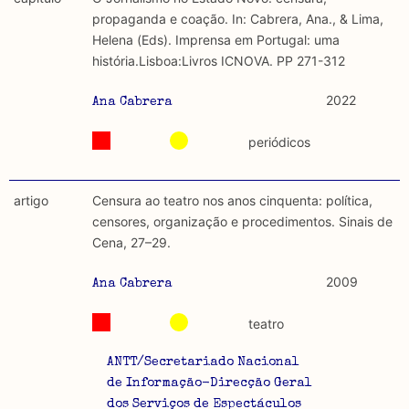
discurso e uso da liberdade de expressão. Trata-se de
académicos.
propaganda e coação. In: Cabrera, Ana., & Lima,
uma censura que é omnipresente, dado que é
Helena (Eds). Imprensa em Portugal: uma
constitutiva do próprio acto de fala.
Limitações
história.Lisboa:Livros ICNOVA. PP 271-312
A lista procura incluir as publicações mais relevantes
Regulatória e Constitutiva : são combinadas ambas
produzidos até 2022, contudo não foi possível ter acesso
2022
Ana Cabrera
abordagens.
a algumas das publicações que aqui se encontram
incluídas.
periódicos
Tipo investigação realizada
Teórica
artigo
Censura ao teatro nos anos cinquenta: política,
censores, organização e procedimentos. Sinais de
Empírica
Cena, 27–29.
Combinação teórico-empírica
2009
Ana Cabrera
Os resultados obtidos podem ser exportados em formato
teatro
.csv para importação em programas de folha de cálculo
ANTT/Secretariado Nacional
de Informação-Direcção Geral
dos Serviços de Espectáculos