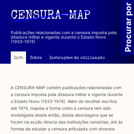
Passar
Procurar por
para
CENSURA-MAP
o
conteúdo
principal
Publicações relacionadas com a censura imposta pela
ditadura militar e vigente durante o Estado Novo
(1933-1974)
Info
Sobre
Instruções de utilização
A CENSURA-MAP contém publicações relacionadas com
a censura imposta pela ditadura militar e vigente durante
o Estado Novo (1933-1974). Além de recolher escritos
até 1974, mapeia a forma como a censura tem sido
investigada desde então, desde abordagens que se
focam na acção directa das instituições censórias, até às
formas de estudar a censura articulada com diversos