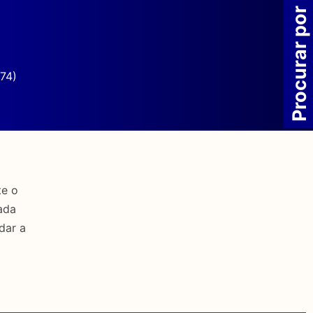
Procurar por
74)
te o
ada
dar a