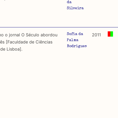
da
Silveira
mo o jornal O Século abordou
2011
Sofia da
Palma
uês [Faculdade de Ciências
Rodrigues
de Lisboa].