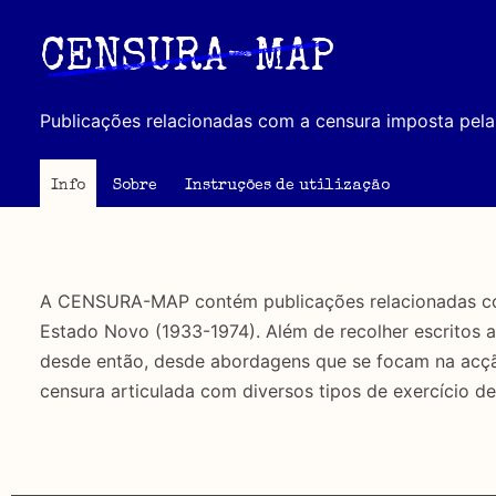
Passar
para
CENSURA-MAP
o
conteúdo
Publicações relacionadas com a censura imposta pela 
principal
Info
Sobre
Instruções de utilização
A CENSURA-MAP contém publicações relacionadas com 
Estado Novo (1933-1974). Além de recolher escritos 
desde então, desde abordagens que se focam na acção 
censura articulada com diversos tipos de exercício de