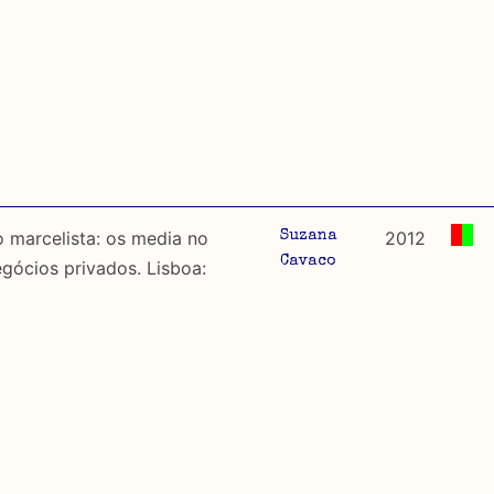
 marcelista: os media no
2012
Suzana
Cavaco
egócios privados. Lisboa: