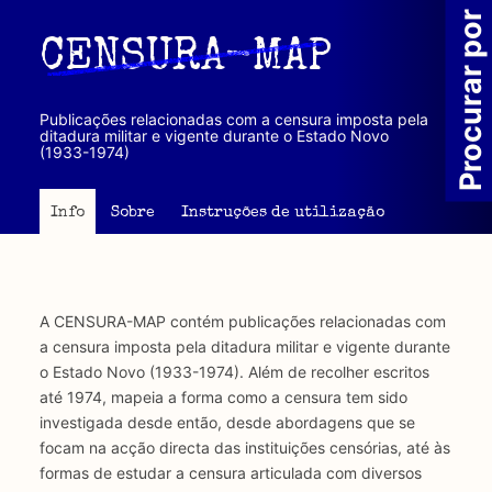
Passar
Procurar por
para
CENSURA-MAP
o
conteúdo
principal
Publicações relacionadas com a censura imposta pela
ditadura militar e vigente durante o Estado Novo
(1933-1974)
Info
Sobre
Instruções de utilização
A CENSURA-MAP contém publicações relacionadas com
a censura imposta pela ditadura militar e vigente durante
o Estado Novo (1933-1974). Além de recolher escritos
até 1974, mapeia a forma como a censura tem sido
investigada desde então, desde abordagens que se
focam na acção directa das instituições censórias, até às
formas de estudar a censura articulada com diversos