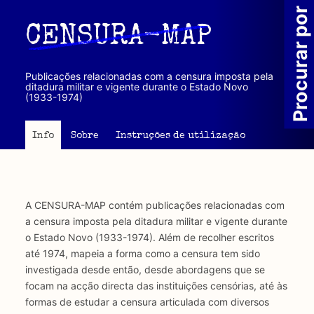
Passar
Procurar por
para
CENSURA-MAP
o
conteúdo
principal
Publicações relacionadas com a censura imposta pela
ditadura militar e vigente durante o Estado Novo
(1933-1974)
Info
Sobre
Instruções de utilização
A CENSURA-MAP contém publicações relacionadas com
a censura imposta pela ditadura militar e vigente durante
o Estado Novo (1933-1974). Além de recolher escritos
até 1974, mapeia a forma como a censura tem sido
investigada desde então, desde abordagens que se
focam na acção directa das instituições censórias, até às
formas de estudar a censura articulada com diversos