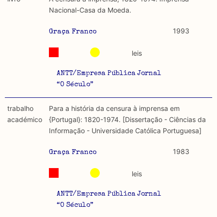
discurso e uso da liberdade de expressão. Trata-se de
académicos.
Nacional-Casa da Moeda.
uma censura que é omnipresente, dado que é
constitutiva do próprio acto de fala.
Limitações
1993
Graça Franco
A lista procura incluir as publicações mais relevantes
Regulatória e Constitutiva : são combinadas ambas
produzidos até 2022, contudo não foi possível ter acesso
leis
abordagens.
a algumas das publicações que aqui se encontram
incluídas.
ANTT/Empresa Pública Jornal
Tipo investigação realizada
“O Século”
Teórica
trabalho
Para a história da censura à imprensa em
académico
{Portugal}: 1820-1974. [Dissertação - Ciências da
Empírica
Informação - Universidade Católica Portuguesa]
Combinação teórico-empírica
1983
Graça Franco
Os resultados obtidos podem ser exportados em formato
leis
.csv para importação em programas de folha de cálculo
ANTT/Empresa Pública Jornal
“O Século”