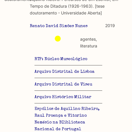
discurso e uso da liberdade de expressão. Trata-se de
académicos.
Tempo de Ditadura (1926-1963). [tese
uma censura que é omnipresente, dado que é
doutoramento - Universidade Aberta]
constitutiva do próprio acto de fala.
Limitações
A lista procura incluir as publicações mais relevantes
2019
Renato David Simões Nunes
Regulatória e Constitutiva : são combinadas ambas
produzidos até 2022, contudo não foi possível ter acesso
abordagens.
a algumas das publicações que aqui se encontram
agentes,
incluídas.
literatura
Tipo investigação realizada
RTP: Núcleo Museológico
Teórica
Arquivo Distrital de Lisboa
Empírica
Arquivo Distrital de Viseu
Combinação teórico-empírica
Arquivo Histórico Militar
Os resultados obtidos podem ser exportados em formato
.csv para importação em programas de folha de cálculo
Espólios de Aquilino Ribeiro,
Raul Proença e Vitorino
Nemésio na BIiblioteca
Nacional de Portugal