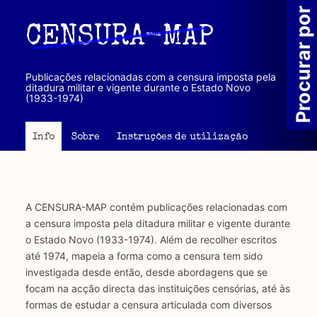
Passar
Procurar por
para
CENSURA-MAP
o
conteúdo
principal
Publicações relacionadas com a censura imposta pela
ditadura militar e vigente durante o Estado Novo
(1933-1974)
Info
Sobre
Instruções de utilização
A CENSURA-MAP contém publicações relacionadas com
a censura imposta pela ditadura militar e vigente durante
o Estado Novo (1933-1974). Além de recolher escritos
até 1974, mapeia a forma como a censura tem sido
investigada desde então, desde abordagens que se
focam na acção directa das instituições censórias, até às
formas de estudar a censura articulada com diversos