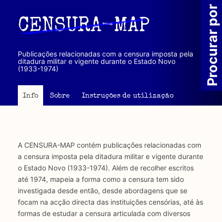
Passar
Procurar por
para
CENSURA-MAP
o
conteúdo
principal
Publicações relacionadas com a censura imposta pela
ditadura militar e vigente durante o Estado Novo
(1933-1974)
Info
Sobre
Instruções de utilização
A CENSURA-MAP contém publicações relacionadas com
a censura imposta pela ditadura militar e vigente durante
o Estado Novo (1933-1974). Além de recolher escritos
até 1974, mapeia a forma como a censura tem sido
investigada desde então, desde abordagens que se
focam na acção directa das instituições censórias, até às
formas de estudar a censura articulada com diversos