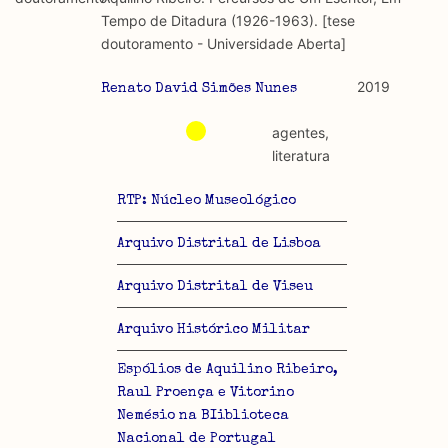
discurso e uso da liberdade de expressão. Trata-se de
académicos.
Tempo de Ditadura (1926-1963). [tese
uma censura que é omnipresente, dado que é
doutoramento - Universidade Aberta]
constitutiva do próprio acto de fala.
Limitações
A lista procura incluir as publicações mais relevantes
2019
Renato David Simões Nunes
Regulatória e Constitutiva : são combinadas ambas
produzidos até 2022, contudo não foi possível ter acesso
abordagens.
a algumas das publicações que aqui se encontram
agentes,
incluídas.
literatura
Tipo investigação realizada
RTP: Núcleo Museológico
Teórica
Arquivo Distrital de Lisboa
Empírica
Arquivo Distrital de Viseu
Combinação teórico-empírica
Arquivo Histórico Militar
Os resultados obtidos podem ser exportados em formato
.csv para importação em programas de folha de cálculo
Espólios de Aquilino Ribeiro,
Raul Proença e Vitorino
Nemésio na BIiblioteca
Nacional de Portugal