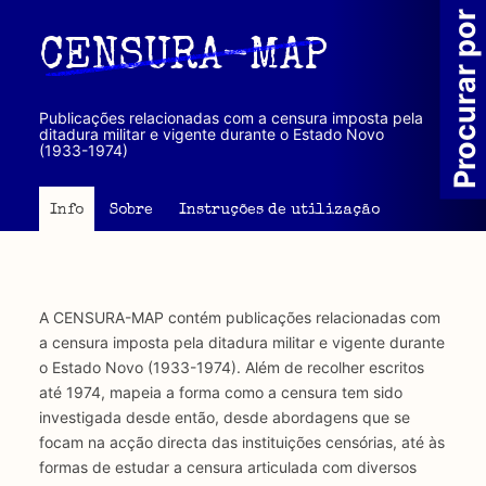
Passar
Procurar por
para
CENSURA-MAP
o
conteúdo
principal
Publicações relacionadas com a censura imposta pela
ditadura militar e vigente durante o Estado Novo
(1933-1974)
Info
Sobre
Instruções de utilização
A CENSURA-MAP contém publicações relacionadas com
a censura imposta pela ditadura militar e vigente durante
o Estado Novo (1933-1974). Além de recolher escritos
até 1974, mapeia a forma como a censura tem sido
investigada desde então, desde abordagens que se
focam na acção directa das instituições censórias, até às
formas de estudar a censura articulada com diversos