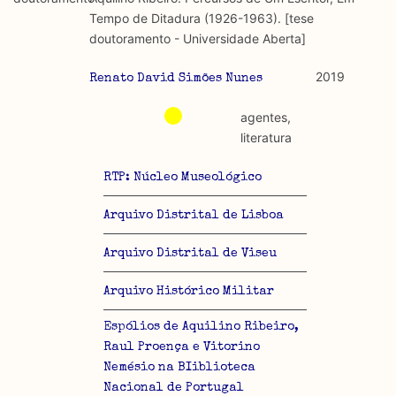
discurso e uso da liberdade de expressão. Trata-se de
académicos.
Tempo de Ditadura (1926-1963). [tese
uma censura que é omnipresente, dado que é
doutoramento - Universidade Aberta]
constitutiva do próprio acto de fala.
Limitações
A lista procura incluir as publicações mais relevantes
2019
Renato David Simões Nunes
Regulatória e Constitutiva : são combinadas ambas
produzidos até 2022, contudo não foi possível ter acesso
abordagens.
a algumas das publicações que aqui se encontram
agentes,
incluídas.
literatura
Tipo investigação realizada
RTP: Núcleo Museológico
Teórica
Arquivo Distrital de Lisboa
Empírica
Arquivo Distrital de Viseu
Combinação teórico-empírica
Arquivo Histórico Militar
Os resultados obtidos podem ser exportados em formato
.csv para importação em programas de folha de cálculo
Espólios de Aquilino Ribeiro,
Raul Proença e Vitorino
Nemésio na BIiblioteca
Nacional de Portugal